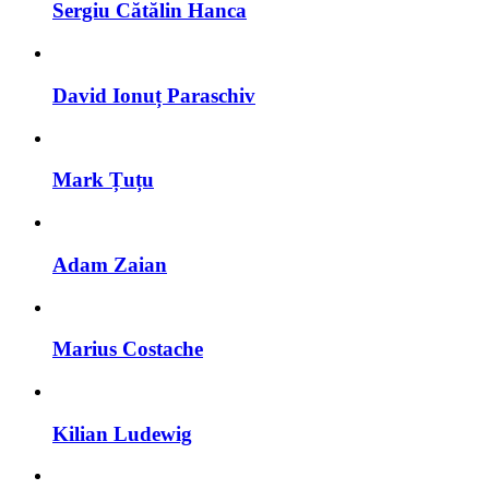
Sergiu Cătălin Hanca
David Ionuț Paraschiv
Mark Țuțu
Adam Zaian
Marius Costache
Kilian Ludewig