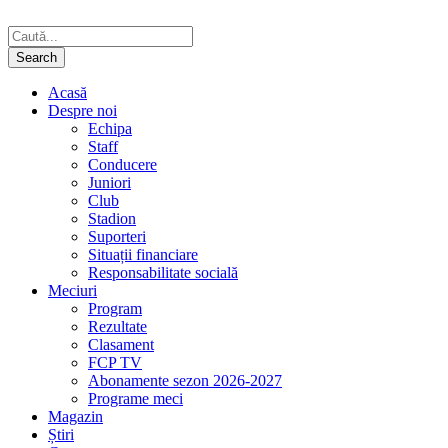
Acasă
Despre noi
Echipa
Staff
Conducere
Juniori
Club
Stadion
Suporteri
Situații financiare
Responsabilitate socială
Meciuri
Program
Rezultate
Clasament
FCP TV
Abonamente sezon 2026-2027
Programe meci
Magazin
Știri