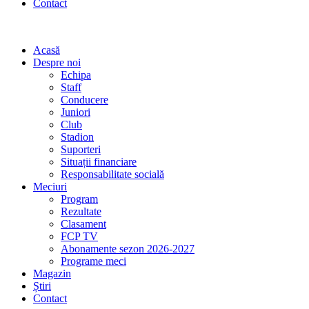
Contact
Acasă
Despre noi
Echipa
Staff
Conducere
Juniori
Club
Stadion
Suporteri
Situații financiare
Responsabilitate socială
Meciuri
Program
Rezultate
Clasament
FCP TV
Abonamente sezon 2026-2027
Programe meci
Magazin
Știri
Contact