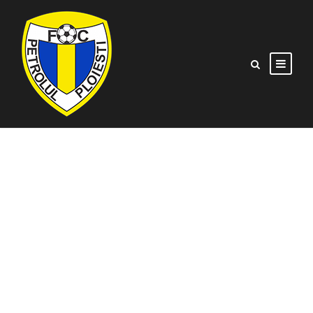
Academia
Petrolul Ploiești,
locul 20 în
clasificarea FRF!