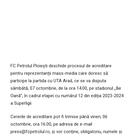
03/10/2023
STIRI ECHIPA
,
STIRI GENERALE
FC Petrolul Ploiești deschide procesul de acreditare
pentru reprezentanții mass-media care doresc să
participe la partida cu UTA Arad, ce se va disputa
sâmbătă, 07 octombrie, de la ora 14.00, pe stadionul „Ilie
Oană”, în cadrul etapei cu numărul 12 din ediția 2023-2024
a Superligii.
Cererile de acreditare pot fi trimise până vineri, 06
octombrie, ora 16.00, pe adresa de e-mail
press@fcpetrolul.ro
, și vor conține, obligatoriu, numele și