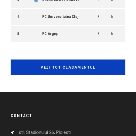
4
FC Universitatea Cluj
3
6
5
FC Argeș
3
6
VEZI TOT CLASAMENTUL
CONTACT
str. Stadionului 26, Ploiești