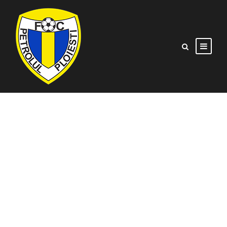
Acreditări de
presă pentru
întâlnirea cu UTA
Arad