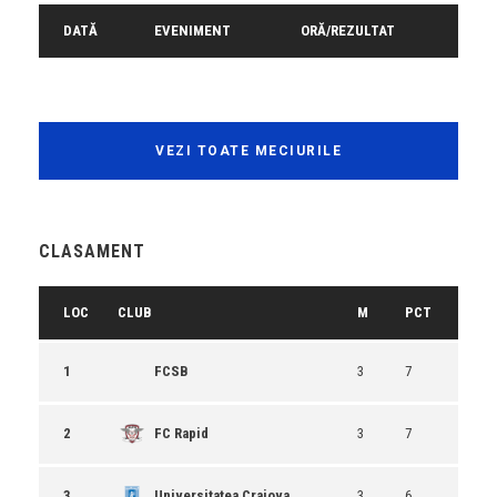
DATĂ
EVENIMENT
ORĂ/REZULTAT
VEZI TOATE MECIURILE
CLASAMENT
LOC
CLUB
M
PCT
1
FCSB
3
7
2
FC Rapid
3
7
3
Universitatea Craiova
3
6