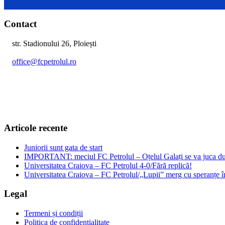
Contact
str. Stadionului 26, Ploiești
office@fcpetrolul.ro
+40 374 094 849
Articole recente
Juniorii sunt gata de start
IMPORTANT: meciul FC Petrolul – Oțelul Galați se va juca dum
Universitatea Craiova – FC Petrolul 4-0/Fără replică!
Universitatea Craiova – FC Petrolul/„Lupii” merg cu speranțe î
Legal
Termeni și condiții
Politica de confidențialitate