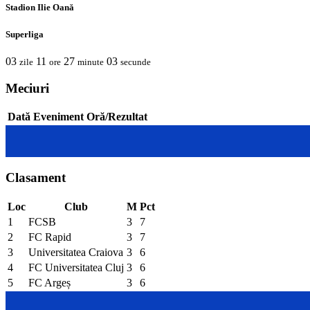
Stadion Ilie Oană
Superliga
03
11
27
03
zile
ore
minute
secunde
Meciuri
Dată
Eveniment
Oră/Rezultat
Clasament
Loc
Club
M
Pct
1
FCSB
3
7
2
FC Rapid
3
7
3
Universitatea Craiova
3
6
4
FC Universitatea Cluj
3
6
5
FC Argeș
3
6