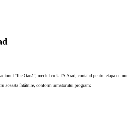
ad
 stadionul “Ilie Oană”, meciul cu UTA Arad, contând pentru etapa cu num
entru această întâlnire, conform următorului program: