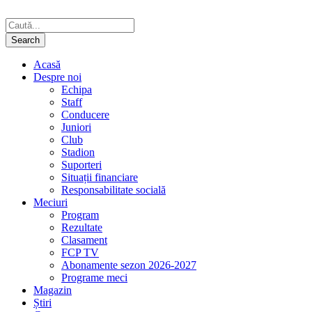
Acasă
Despre noi
Echipa
Staff
Conducere
Juniori
Club
Stadion
Suporteri
Situații financiare
Responsabilitate socială
Meciuri
Program
Rezultate
Clasament
FCP TV
Abonamente sezon 2026-2027
Programe meci
Magazin
Știri