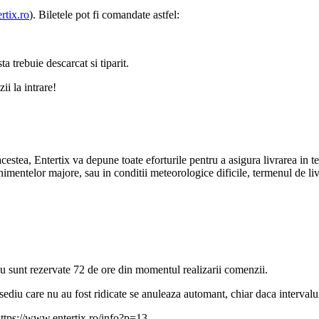
tix.ro
). Biletele pot fi comandate astfel:
ta trebuie descarcat si tiparit.
ii la intrare!
acestea, Entertix va depune toate eforturile pentru a asigura livrarea in t
imentelor majore, sau in conditii meteorologice dificile, termenul de liv
iu sunt rezervate 72 de ore din momentul realizarii comenzii.
sediu care nu au fost ridicate se anuleaza automant, chiar daca intervalul
https://www.entertix.ro/info?p=13