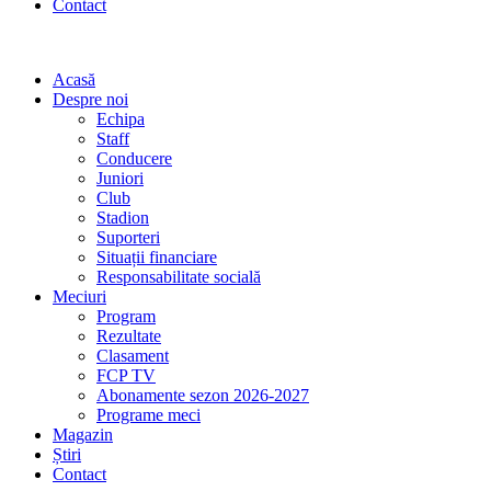
Contact
Acasă
Despre noi
Echipa
Staff
Conducere
Juniori
Club
Stadion
Suporteri
Situații financiare
Responsabilitate socială
Meciuri
Program
Rezultate
Clasament
FCP TV
Abonamente sezon 2026-2027
Programe meci
Magazin
Știri
Contact