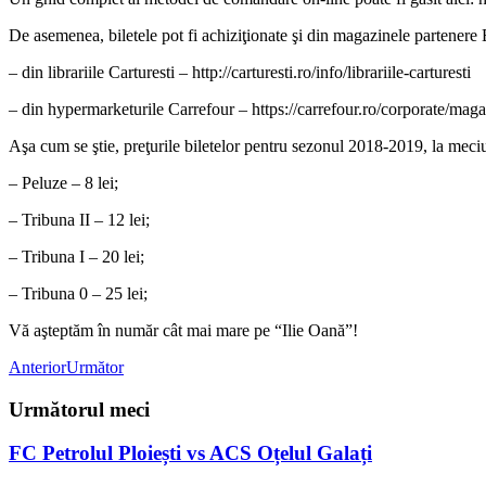
De asemenea, biletele pot fi achiziţionate şi din magazinele partenere 
– din librariile Carturesti – http://carturesti.ro/info/librariile-carturesti
– din hypermarketurile Carrefour – https://carrefour.ro/corporate/mag
Aşa cum se ştie, preţurile biletelor pentru sezonul 2018-2019, la meciu
– Peluze – 8 lei;
– Tribuna II – 12 lei;
– Tribuna I – 20 lei;
– Tribuna 0 – 25 lei;
Vă aşteptăm în număr cât mai mare pe “Ilie Oană”!
Anterior
Următor
Următorul meci
FC Petrolul Ploiești vs ACS Oțelul Galați