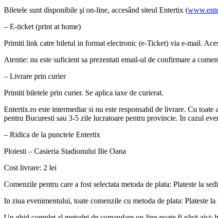
Biletele sunt disponibile şi on-line, accesând siteul Entertix (
www.enter
– E-ticket (print at home)
Primiti link catre biletul in format electronic (e-Ticket) via e-mail. Aces
Atentie: nu este suficient sa prezentati email-ul de confirmare a comenz
– Livrare prin curier
Primiti biletele prin curier. Se aplica taxe de curierat.
Entertix.ro este intermediar si nu este responsabil de livrare. Cu toate 
pentru Bucuresti sau 3-5 zile lucratoare pentru provincie. In cazul even
– Ridica de la punctele Entertix
Ploiesti – Casieria Stadionului Ilie Oana
Cost livrare: 2 lei
Comenzile pentru care a fost selectata metoda de plata: Plateste la sed
In ziua evenimentului, toate comenzile cu metoda de plata: Plateste la 
Un ghid complet al metodei de comandare on-line poate fi găsit aici: 