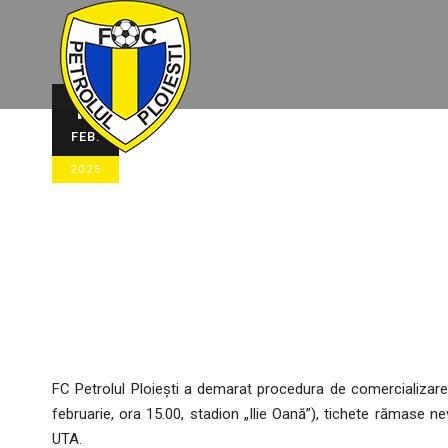
Bilete pentru
10
FEB.
10/02/2025
STIRI ECHIPA
,
STIRI GEN
2025
FC Petrolul Ploiești a demarat procedura de comercializare
februarie, ora 15.00, stadion „Ilie Oană”), tichete rămase n
UTA.