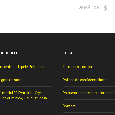
URMĂTOR
 RECENTE
LEGAL
n pentru echipele Petrolului
Termeni și condiții
t gata de start
Politica de confidențialitate
meciul FC Petrolul – Oțelul
Prelucrarea datelor cu caracter 
 juca duminică, 9 august, de la
Contact