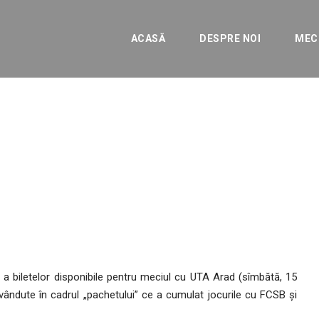
ACASĂ
DESPRE NOI
MEC
 partida cu UTA Arad
ERALE
 a biletelor disponibile pentru meciul cu UTA Arad (sîmbătă, 15
evândute în cadrul „pachetului” ce a cumulat jocurile cu FCSB și