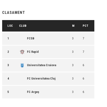
CLASAMENT
LOC
CLUB
M
PCT
1
FCSB
3
7
2
FC Rapid
3
7
3
Universitatea Craiova
3
6
4
FC Universitatea Cluj
3
6
5
FC Argeș
3
6