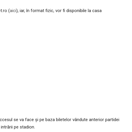
t.ro (
aici
), iar, în format fizic, vor fi disponibile la casa
cesul se va face și pe baza biletelor vândute anterior partidei
ntrării pe stadion.