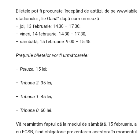
Biletele pot fi procurate, începând de astăzi, de pe www.iabile
stadionului „Ilie Oană” după cum urmează:
– joi, 13 februarie: 14.30 – 17.30;
– vineri, 14 februarie: 14.30 – 17.30;
– sâmbătă, 15 februarie: 9.00 – 15.45.
Prețurile biletelor vor fi următoarele:
–
Peluze:
15 lei;
–
Tribuna 2
: 35 lei;
–
Tribuna 1
: 45 lei;
–
Tribuna 0
: 60 lei.
Vă reamintim faptul că la meciul de sâmbătă, 15 februarie, ac
cu FCSB, fiind obligatorie prezentarea acestora în momentul i