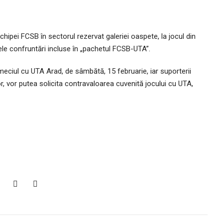
echipei FCSB în sectorul rezervat galeriei oaspete, la jocul din
le confruntări incluse în „pachetul FCSB-UTA”.
 meciul cu UTA Arad, de sâmbătă, 15 februarie, iar suporterii
or, vor putea solicita contravaloarea cuvenită jocului cu UTA,