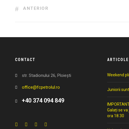
ANTERIOR
CONTACT
ARTICOLE
Weekend pli
str. Stadionului 26, Ploiești
office@fcpetrolul.ro
Juniorii sun
+40 374 094 849
IMPORTANT: 
Galați se va
ora 18.30