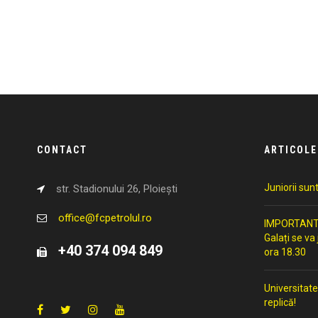
CONTACT
ARTICOLE
Juniorii sun
str. Stadionului 26, Ploiești
office@fcpetrolul.ro
IMPORTANT: 
Galați se va
+40 374 094 849
ora 18.30
Universitate
replică!