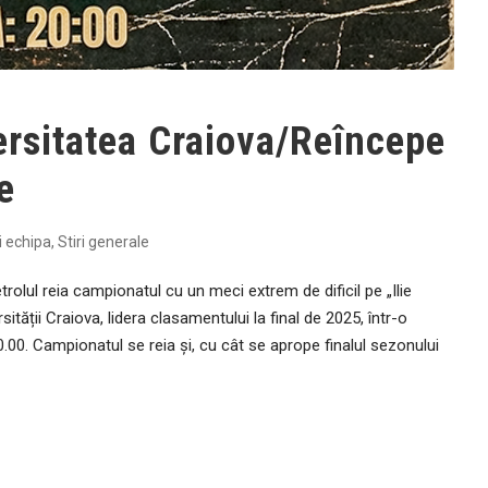
ersitatea Craiova/Reîncepe
e
ri echipa
,
Stiri generale
rolul reia campionatul cu un meci extrem de dificil pe „Ilie
ității Craiova, lidera clasamentului la final de 2025, într-o
0.00. Campionatul se reia și, cu cât se aprope finalul sezonului