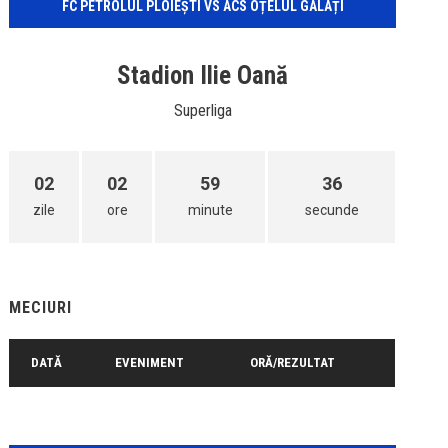
FC PETROLUL PLOIEȘTI VS ACS OȚELUL GALAȚI
Stadion Ilie Oană
Superliga
02
02
59
36
zile
ore
minute
secunde
MECIURI
DATĂ
EVENIMENT
ORĂ/REZULTAT