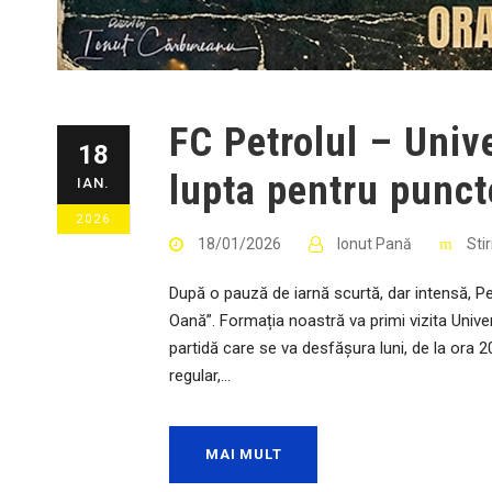
FC Petrolul – Univ
18
lupta pentru punct
IAN.
2026
18/01/2026
Ionut Pană
Sti
După o pauză de iarnă scurtă, dar intensă, Pet
Oană”. Formația noastră va primi vizita Univers
partidă care se va desfășura luni, de la ora 2
regular,...
MAI MULT