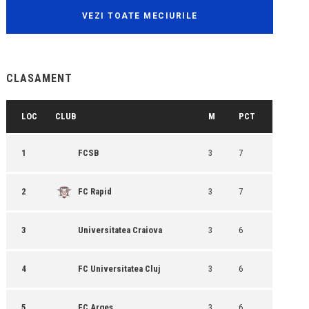
VEZI TOATE MECIURILE
CLASAMENT
LOC
CLUB
M
PCT
1
FCSB
3
7
2
FC Rapid
3
7
3
Universitatea Craiova
3
6
4
FC Universitatea Cluj
3
6
5
FC Argeș
3
6