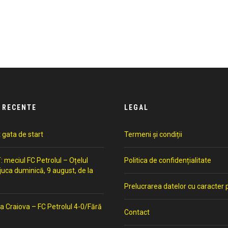
 RECENTE
LEGAL
t gata de start
Termeni și condiții
meciul FC Petrolul – Oțelul
Politica de confidențialitate
 juca duminică, 9 august, de la
Prelucrarea datelor cu caracter 
a Craiova – FC Petrolul 4-0/Fără
Contact