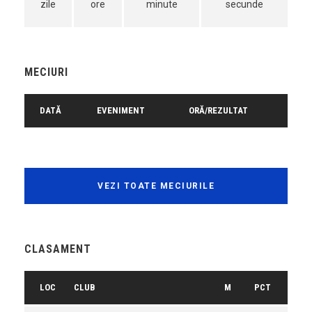
zile
ore
minute
secunde
MECIURI
DATĂ
EVENIMENT
ORĂ/REZULTAT
VEZI TOATE MECIURILE
CLASAMENT
LOC
CLUB
M
PCT