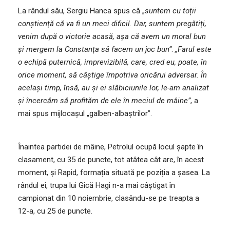
La rândul său, Sergiu Hanca spus că „
suntem cu toții
conștiență că va fi un meci dificil. Dar, suntem pregătiți,
venim după o victorie acasă, așa că avem un moral bun
și mergem la Constanța să facem un joc bun”
.
„Farul este
o echipă puternică, imprevizibilă, care, cred eu, poate, în
orice moment, să câștige împotriva oricărui adversar. În
același timp, însă, au și ei slăbiciunile lor, le-am analizat
și încercăm să profităm de ele în meciul de mâine”
, a
mai spus mijlocașul „galben-albaștrilor”.
Înaintea partidei de mâine, Petrolul ocupă locul șapte în
clasament, cu 35 de puncte, tot atâtea cât are, în acest
moment, și Rapid, formația situată pe poziția a șasea. La
rândul ei, trupa lui Gică Hagi n-a mai câștigat în
campionat din 10 noiembrie, clasându-se pe treapta a
12-a, cu 25 de puncte.