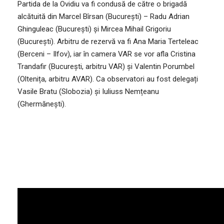
Partida de la Ovidiu va fi condusă de către o brigadă
alcătuită din Marcel Bîrsan (București) – Radu Adrian
Ghinguleac (București) și Mircea Mihail Grigoriu
(București). Arbitru de rezervă va fi Ana Maria Terteleac
(Berceni – Ilfov), iar în camera VAR se vor afla Cristina
Trandafir (București, arbitru VAR) și Valentin Porumbel
(Oltenița, arbitru AVAR). Ca observatori au fost delegați
Vasile Bratu (Slobozia) și Iuliuss Nemțeanu
(Ghermănești).