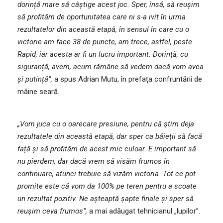
dorință mare să câștige acest joc. Sper, însă, să reușim
să profităm de oportunitatea care ni s-a ivit în urma
rezultatelor din această etapă, în sensul în care cu o
victorie am face 38 de puncte, am trece, astfel, peste
Rapid, iar acesta ar fi un lucru important. Dorință, cu
siguranță, avem, acum rămâne să vedem dacă vom avea
și putință”,
a spus Adrian Mutu, în prefața confruntării de
mâine seară.
„Vom juca cu o oarecare presiune, pentru că știm deja
rezultatele din această etapă, dar sper ca băieții să facă
față și să profităm de acest mic culoar. E important să
nu pierdem, dar dacă vrem să visăm frumos în
continuare, atunci trebuie să vizăm victoria. Tot ce pot
promite este că vom da 100% pe teren pentru a scoate
un rezultat pozitiv. Ne așteaptă șapte finale și sper să
reușim ceva frumos”,
a mai adăugat tehnicianul „lupilor”.