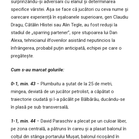
surprinzându-și adversarii cu elanul și determinarea
specifice vârstei. Așa se face că jucători cu ceva nume și
oarecare experiență în eșaloanele superioare, gen Claudiu
Dragu, Cătălin Hlistei sau Alin Tegle, au fost reduși la
stadiul de „sparring partener”, spre stupoarea lui Dan
Alexa, tehnicianul ilfovenilor asistând neputincios la
înfrângerea, probabil puțin anticipată, echipei pe care o
pregătește.
Cum s-au marcat golurile:
0-1, min. 43
– Plumbuitu a șutat de la 25 de metri,
mingea, deviată de un jucător petrolist, a căpătat o
traiectorie ciudată și l-a păcălit pe Bălbărău, ducându-se
în plasă pe sub transversală;
1-1, min. 44
– David Paraschiv a plecat pe un culoar liber,
pe zona centrală, a pătruns în careu și a plasat balonul în
colțul din stânga portarului Mușat, balonul ricoșând în