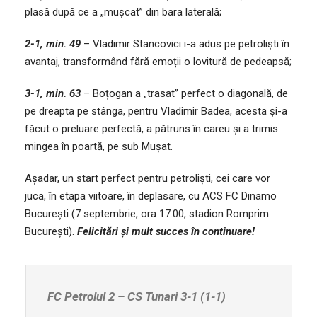
plasă după ce a „mușcat” din bara laterală;
2-1, min. 49
– Vladimir Stancovici i-a adus pe petroliști în
avantaj, transformând fără emoții o lovitură de pedeapsă;
3-1, min. 63
– Boțogan a „trasat” perfect o diagonală, de
pe dreapta pe stânga, pentru Vladimir Badea, acesta și-a
făcut o preluare perfectă, a pătruns în careu și a trimis
mingea în poartă, pe sub Mușat.
Așadar, un start perfect pentru petroliști, cei care vor
juca, în etapa viitoare, în deplasare, cu ACS FC Dinamo
București (7 septembrie, ora 17.00, stadion Romprim
București).
Felicitări și mult succes în continuare!
FC Petrolul 2 – CS Tunari 3-1 (1-1)