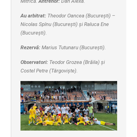
Mitrică.
Antrenor:
Dan Alexa.
Au arbitrat:
Theodor Oancea (București) –
Nicolas Spînu (București) și Raluca Ene
(București).
Rezervă:
Marius Tutunaru (București).
Observatori:
Teodor Grozea (Brăila) și
Costel Petre (Târgoviște).