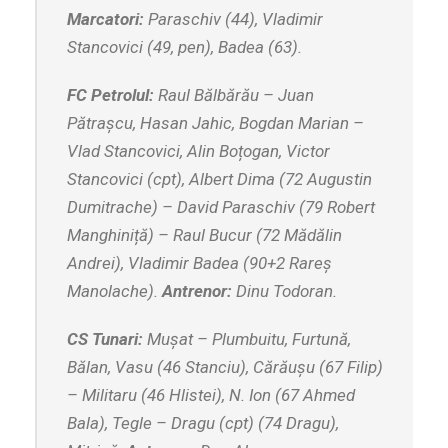
Marcatori:
Paraschiv (44), Vladimir
Stancovici (49, pen), Badea (63).
FC Petrolul:
Raul Bălbărău – Juan
Pătrașcu, Hasan Jahic, Bogdan Marian –
Vlad Stancovici, Alin Boțogan, Victor
Stancovici (cpt), Albert Dima (72 Augustin
Dumitrache) – David Paraschiv (79 Robert
Manghiniță) – Raul Bucur (72 Mădălin
Andrei), Vladimir Badea (90+2 Rareș
Manolache).
Antrenor:
Dinu Todoran.
CS Tunari:
Mușat – Plumbuitu, Furtună,
Bălan, Vasu (46 Stanciu), Cărăușu (67 Filip)
– Militaru (46 Hlistei), N. Ion (67 Ahmed
Bala), Tegle – Dragu (cpt) (74 Dragu),