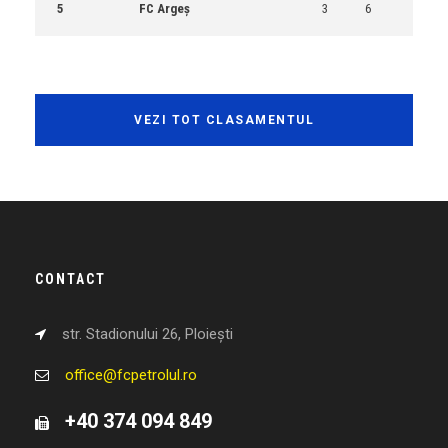
5
FC Argeș
3
6
VEZI TOT CLASAMENTUL
CONTACT
str. Stadionului 26, Ploiești
office@fcpetrolul.ro
+40 374 094 849