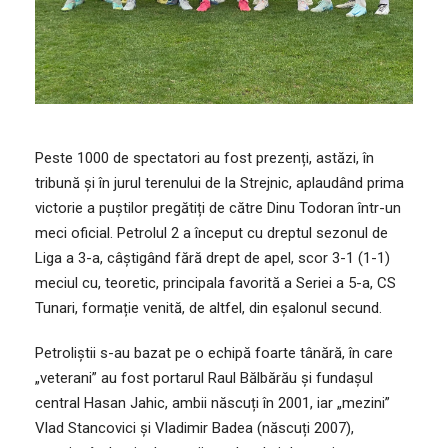
Peste 1000 de spectatori au fost prezenți, astăzi, în
tribună și în jurul terenului de la Strejnic, aplaudând prima
victorie a puștilor pregătiți de către Dinu Todoran într-un
meci oficial. Petrolul 2 a început cu dreptul sezonul de
Liga a 3-a, câștigând fără drept de apel, scor 3-1 (1-1)
meciul cu, teoretic, principala favorită a Seriei a 5-a, CS
Tunari, formație venită, de altfel, din eșalonul secund.
Petroliștii s-au bazat pe o echipă foarte tânără, în care
„veterani” au fost portarul Raul Bălbărău și fundașul
central Hasan Jahic, ambii născuți în 2001, iar „mezini”
Vlad Stancovici și Vladimir Badea (născuți 2007),