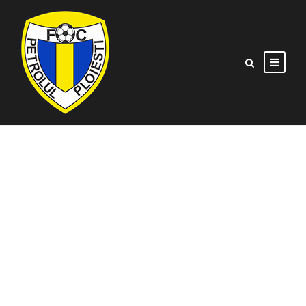
FC Petrolul 2 – CS
Tunari 3-1/Debut
cu victorie în Liga
3