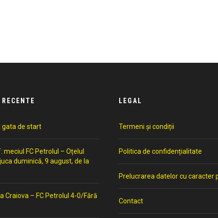
 RECENTE
LEGAL
t gata de start
Termeni și condiții
meciul FC Petrolul – Oțelul
Politica de confidențialitate
 juca duminică, 9 august, de la
Prelucrarea datelor cu caracter 
a Craiova – FC Petrolul 4-0/Fără
Contact