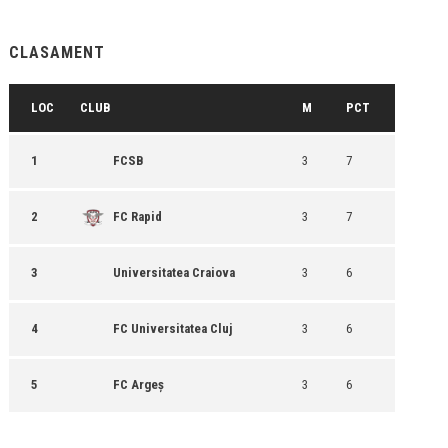
CLASAMENT
LOC
CLUB
M
PCT
1
FCSB
3
7
2
FC Rapid
3
7
3
Universitatea Craiova
3
6
4
FC Universitatea Cluj
3
6
5
FC Argeș
3
6