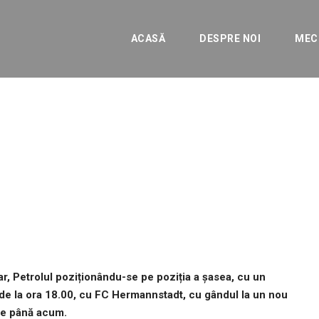
ACASĂ
DESPRE NOI
MEC
 FC Hermannstadt/Al „1
ENERALE
r, Petrolul poziționându-se pe poziția a șasea, cu un
, de la ora 18.00, cu FC Hermannstadt, cu gândul la un nou
 de până acum.