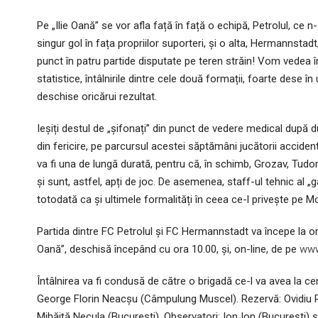
Pe „Ilie Oană” se vor afla față în față o echipă, Petrolul, ce
singur gol în fața propriilor suporteri, și o alta, Hermannstad
punct în patru partide disputate pe teren străin! Vom vedea
statistice, întâlnirile dintre cele două formații, foarte dese în
deschise oricărui rezultat.
Ieșiți destul de „șifonați” din punct de vedere medical după du
din fericire, pe parcursul acestei săptămâni jucătorii accident
va fi una de lungă durată, pentru că, în schimb, Grozav, Tudo
și sunt, astfel, apți de joc. De asemenea, staff-ul tehnic al 
totodată ca și ultimele formalități în ceea ce-l privește pe M
Partida dintre FC Petrolul și FC Hermannstadt va începe la ora 
Oană”, deschisă începând cu ora 10.00, și, on-line, de pe
www.
Întâlnirea va fi condusă de către o brigadă ce-l va avea la ce
George Florin Neacșu (Câmpulung Muscel). Rezervă: Ovidiu Rob
Mihăiță Necula (București). Observatori: Ion Ion (București)