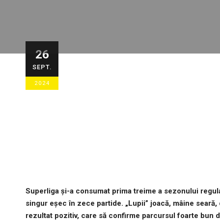
FC Petrolul –
26
SEPT.
26/09/2024
STIRI ECHIPA
,
STIRI G
2024
Superliga și-a consumat prima treime a sezonului regula
singur eșec în zece partide. „Lupii” joacă, mâine seară
rezultat pozitiv, care să confirme parcursul foarte bun