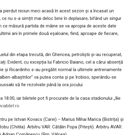
 n-a pierdut niciun meci acasă în acest sezon și a încasat un
t, ce nu s-a simțit mai deloc bine în deplasare, bifând un singur
 în ce măsură partida de mâine se va apropia de aceste date
 ultimii ani în primele două eșaloane, fiind, aproape de fiecare,
elul din etapa trecută, din Ghencea, petroliștii și-au recuperat,
ați. Evident, cu excepția lui Fabricio Baiano, cel a cărui absență
rie și Ricardinho s-au pregătit normal la ultimele antrenamente
„galben-albaștrilor” va putea conta și pe Irobiso, sperându-se
oussaki să fie rezolvate până la ora jocului.
18.00, iar biletele pot fi procurate de la casa stadionului „Ilie
iabilet.ro
ntru pe Istvan Kovacs (Carei) – Marius Mihai Marica (Bistrița) și
u (Chitila). Arbitru VAR: Cătălin Popa (Pitești). Arbitru AVAR:
 și Adrian Comănescu (Rm. Vâlcea).