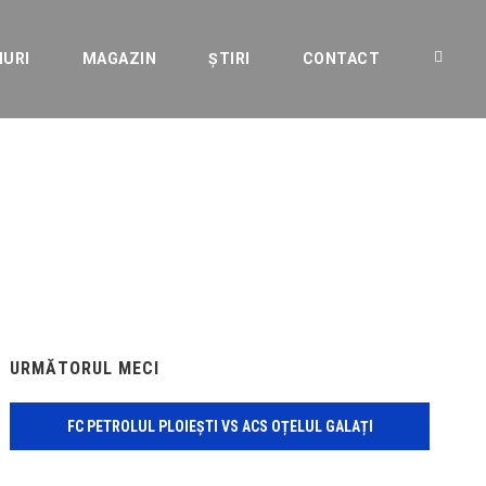
IURI
MAGAZIN
ȘTIRI
CONTACT
1”-lea val!
URMĂTORUL MECI
FC PETROLUL PLOIEȘTI VS ACS OȚELUL GALAȚI