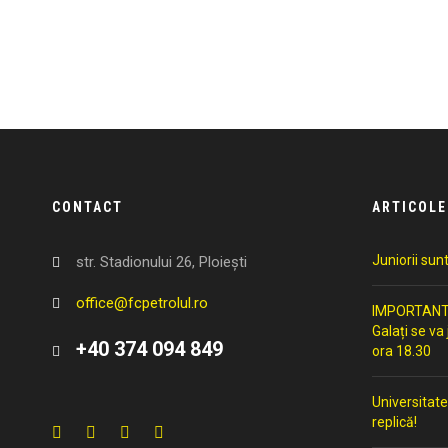
CONTACT
ARTICOLE
Juniorii sun
str. Stadionului 26, Ploiești
office@fcpetrolul.ro
IMPORTANT: 
Galați se va
+40 374 094 849
ora 18.30
Universitate
replică!