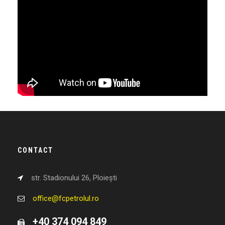
CONTACT
str. Stadionului 26, Ploiești
office@fcpetrolul.ro
+40 374 094 849