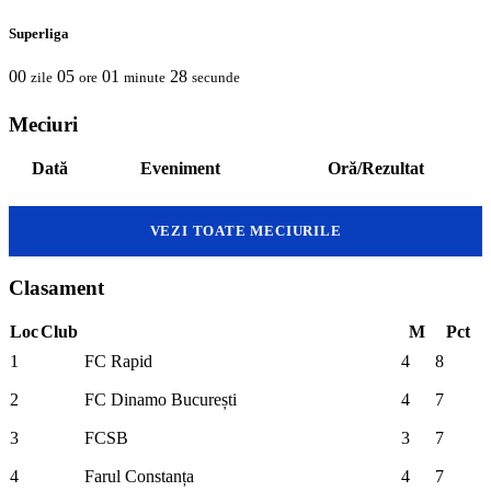
Superliga
00
05
01
27
zile
ore
minute
secunde
Meciuri
Dată
Eveniment
Oră/Rezultat
VEZI TOATE MECIURILE
Clasament
Loc
Club
M
Pct
1
FC Rapid
4
8
2
FC Dinamo București
4
7
3
FCSB
3
7
4
Farul Constanța
4
7