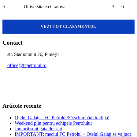
5
Universitatea Craiova
3
6
VEZI TOT CLASAMENTUL
Contact
str. Stadionului 26, Ploiești
office@fcpetrolul.ro
+40 374 094 849
Articole recente
Oțelul Galați – FC Petrolul/Să schimbăm tradiția!
Weekend plin pentru echipele Petrolului
Juniorii sunt gata de start
IMPORTANT: meciul FC Petrolul – Oțelul Galați se va juca