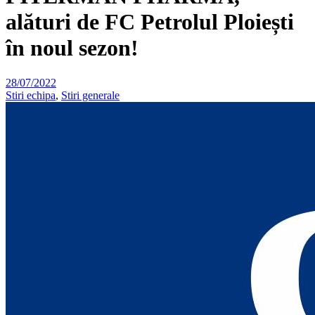
alături de FC Petrolul Ploiești
în noul sezon!
28/07/2022
Stiri echipa
,
Stiri generale