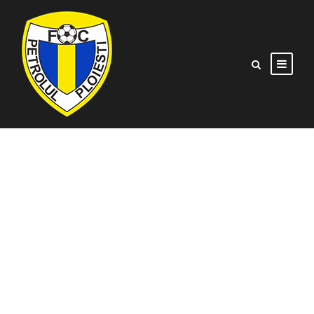
ACS
ENERGETICIANUL VS
CS MIOVENI