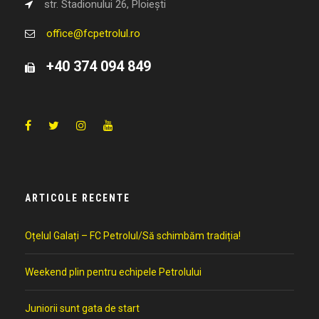
str. Stadionului 26, Ploiești
office@fcpetrolul.ro
+40 374 094 849
ARTICOLE RECENTE
Oțelul Galați – FC Petrolul/Să schimbăm tradiția!
Weekend plin pentru echipele Petrolului
Juniorii sunt gata de start