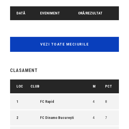
DATĂ
EVENIMENT
ORĂ/REZULTAT
VEZI TOATE MECIURILE
CLASAMENT
LOC
CLUB
M
PCT
1
FC Rapid
4
8
2
FC Dinamo București
4
7