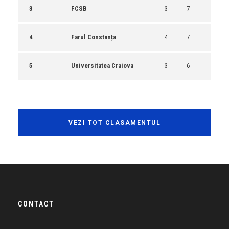
3
FCSB
3
7
4
Farul Constanța
4
7
5
Universitatea Craiova
3
6
VEZI TOT CLASAMENTUL
CONTACT