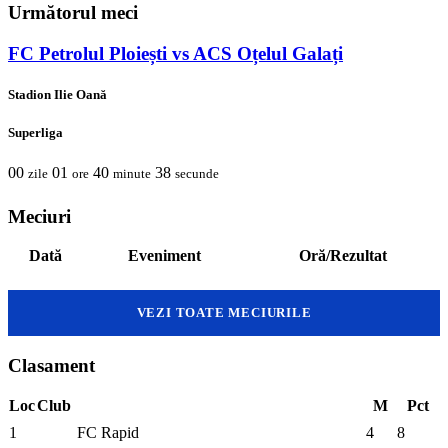
Următorul meci
FC Petrolul Ploiești vs ACS Oțelul Galați
Stadion Ilie Oană
Superliga
00
01
40
38
zile
ore
minute
secunde
Meciuri
Dată
Eveniment
Oră/Rezultat
VEZI TOATE MECIURILE
Clasament
Loc
Club
M
Pct
1
FC Rapid
4
8