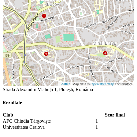
Leaflet
| Map data ©
OpenStreetMap
contributors
Strada Alexandru Vlahuță 1, Ploiești, România
Rezultate
Club
Scor final
AFC Chindia Târgoviște
1
Universitatea Craiova
1