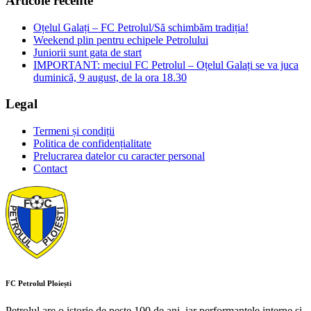
Articole recente
Oțelul Galați – FC Petrolul/Să schimbăm tradiția!
Weekend plin pentru echipele Petrolului
Juniorii sunt gata de start
IMPORTANT: meciul FC Petrolul – Oțelul Galați se va juca
duminică, 9 august, de la ora 18.30
Legal
Termeni și condiții
Politica de confidențialitate
Prelucrarea datelor cu caracter personal
Contact
FC Petrolul Ploiești
Petrolul are o istorie de peste 100 de ani, iar performanțele interne și