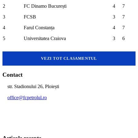
2
FC Dinamo București
4
7
3
FCSB
3
7
4
Farul Constanța
4
7
5
Universitatea Craiova
3
6
VEZI TOT CLASAMENTUL
Contact
str. Stadionului 26, Ploiești
office@fcpetrolul.ro
+40 374 094 849