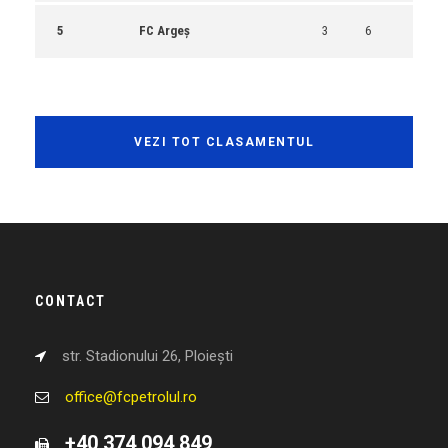
5
FC Argeș
3
6
VEZI TOT CLASAMENTUL
CONTACT
str. Stadionului 26, Ploiești
office@fcpetrolul.ro
+40 374 094 849