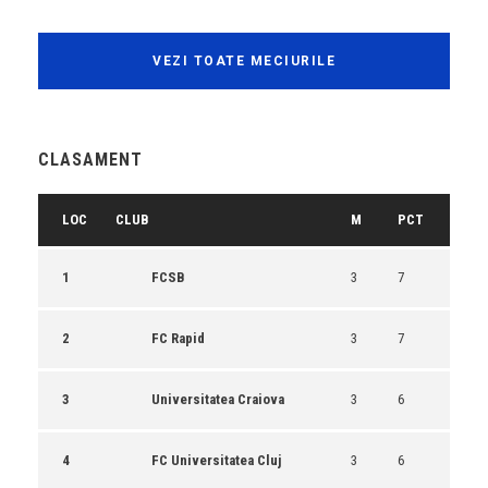
VEZI TOATE MECIURILE
CLASAMENT
LOC
CLUB
M
PCT
1
FCSB
3
7
2
FC Rapid
3
7
3
Universitatea Craiova
3
6
4
FC Universitatea Cluj
3
6