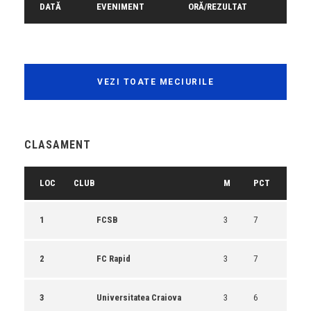
DATĂ
EVENIMENT
ORĂ/REZULTAT
VEZI TOATE MECIURILE
CLASAMENT
LOC
CLUB
M
PCT
1
FCSB
3
7
2
FC Rapid
3
7
3
Universitatea Craiova
3
6