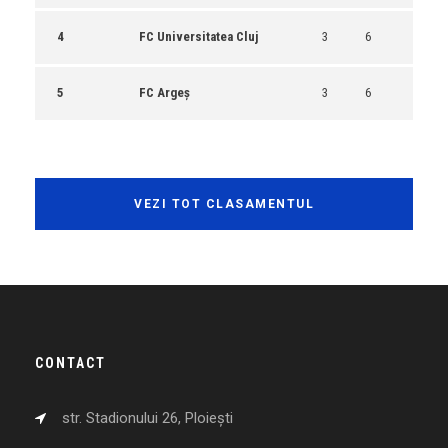
4
FC Universitatea Cluj
3
6
5
FC Argeș
3
6
VEZI TOT CLASAMENTUL
CONTACT
str. Stadionului 26, Ploiești