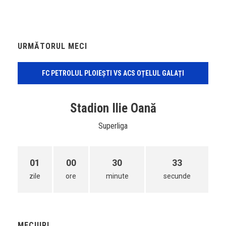
URMĂTORUL MECI
FC PETROLUL PLOIEȘTI VS ACS OȚELUL GALAȚI
Stadion Ilie Oană
Superliga
01
00
30
32
zile
ore
minute
secunde
MECIURI