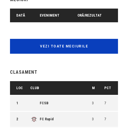
DATĂ
EVENIMENT
ORĂ/REZULTAT
VEZI TOATE MECIURILE
CLASAMENT
LOC
CLUB
M
PCT
1
FCSB
3
7
2
FC Rapid
3
7