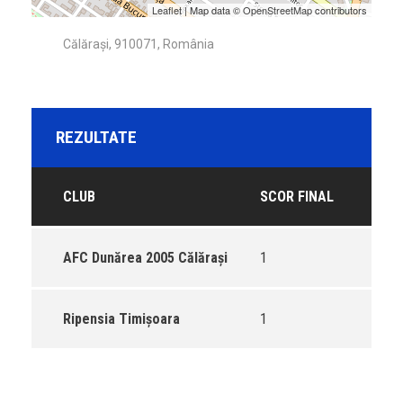
Leaflet
| Map data ©
OpenStreetMap
contributors
Călărași, 910071, România
REZULTATE
CLUB
SCOR FINAL
AFC Dunărea 2005 Călărași
1
Ripensia Timișoara
1