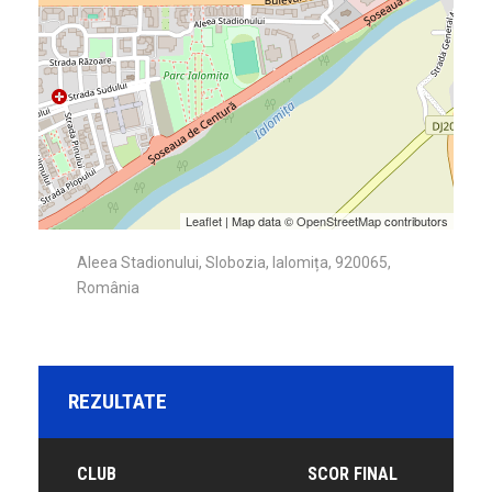
Leaflet
| Map data ©
OpenStreetMap
contributors
Aleea Stadionului, Slobozia, Ialomița, 920065,
România
REZULTATE
CLUB
SCOR FINAL