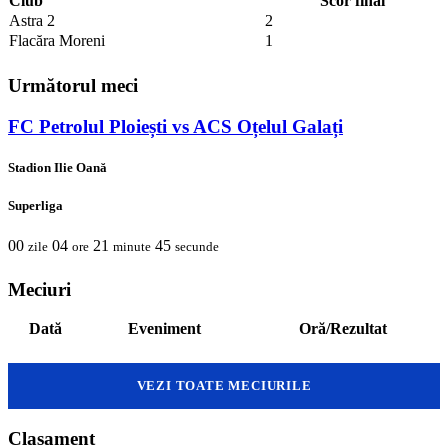
Club
Scor final
Astra 2
2
Flacăra Moreni
1
Următorul meci
FC Petrolul Ploiești vs ACS Oțelul Galați
Stadion Ilie Oană
Superliga
00
04
21
45
zile
ore
minute
secunde
Meciuri
Dată
Eveniment
Oră/Rezultat
VEZI TOATE MECIURILE
Clasament