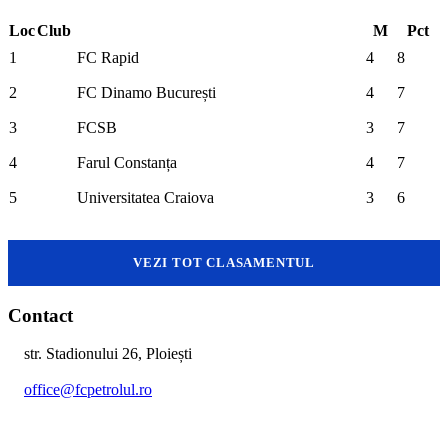
Loc
Club
M
Pct
1
FC Rapid
4
8
2
FC Dinamo București
4
7
3
FCSB
3
7
4
Farul Constanța
4
7
5
Universitatea Craiova
3
6
VEZI TOT CLASAMENTUL
Contact
str. Stadionului 26, Ploiești
office@fcpetrolul.ro
+40 374 094 849