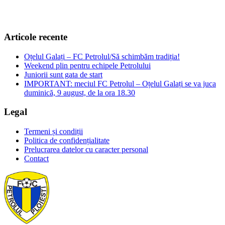
Articole recente
Oțelul Galați – FC Petrolul/Să schimbăm tradiția!
Weekend plin pentru echipele Petrolului
Juniorii sunt gata de start
IMPORTANT: meciul FC Petrolul – Oțelul Galați se va juca
duminică, 9 august, de la ora 18.30
Legal
Termeni și condiții
Politica de confidențialitate
Prelucrarea datelor cu caracter personal
Contact