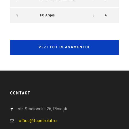
5
FC Argeș
3
6
VEZI TOT CLASAMENTUL
CONTACT
str. Stadionului 26, Ploiești
office@fcpetrolul.ro