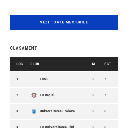
VEZI TOATE MECIURILE
CLASAMENT
LOC
CLUB
M
PCT
1
FCSB
3
7
2
FC Rapid
3
7
3
Universitatea Craiova
3
6
4
FC Universitatea Cluj
3
6