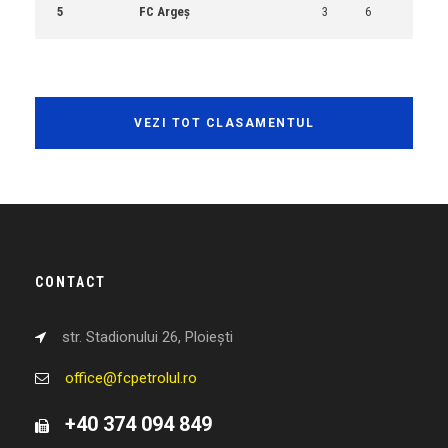
5
FC Argeș
3
6
VEZI TOT CLASAMENTUL
CONTACT
str. Stadionului 26, Ploiești
office@fcpetrolul.ro
+40 374 094 849