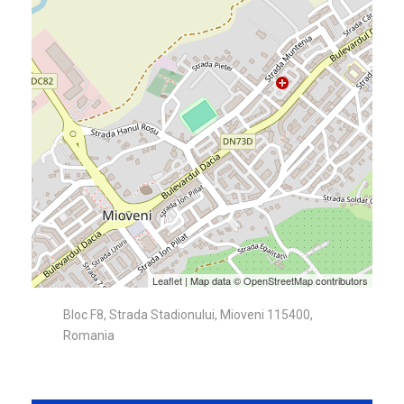
Leaflet
| Map data ©
OpenStreetMap
contributors
Bloc F8, Strada Stadionului, Mioveni 115400,
Romania