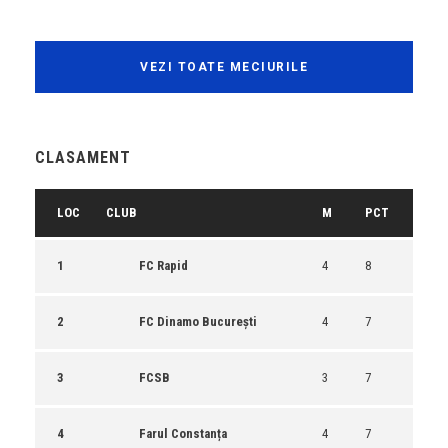
VEZI TOATE MECIURILE
CLASAMENT
LOC
CLUB
M
PCT
1
FC Rapid
4
8
2
FC Dinamo București
4
7
3
FCSB
3
7
4
Farul Constanța
4
7