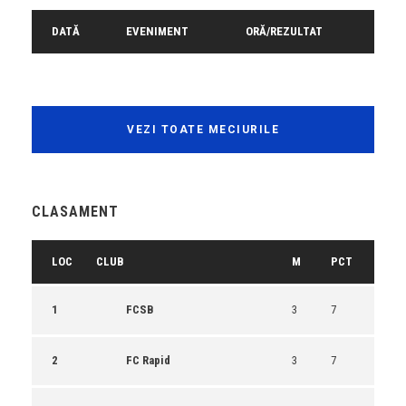
DATĂ
EVENIMENT
ORĂ/REZULTAT
VEZI TOATE MECIURILE
CLASAMENT
LOC
CLUB
M
PCT
1
FCSB
3
7
2
FC Rapid
3
7