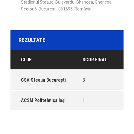
Stadionul Steaua, Bulevardul Ghencea, Ghencea,
Sector 6, București, 061695, România
REZULTATE
CLUB
SCOR FINAL
CSA Steaua Bucureşti
3
ACSM Politehnica Iași
1