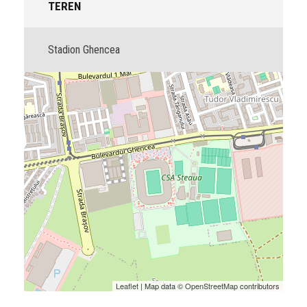
TEREN
Stadion Ghencea
Leaflet
| Map data ©
OpenStreetMap
contributors