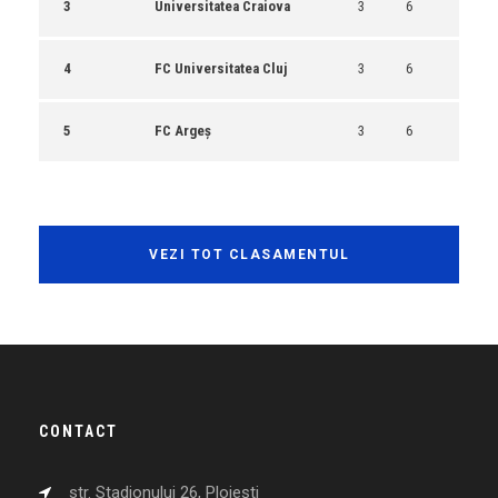
3
Universitatea Craiova
3
6
4
FC Universitatea Cluj
3
6
5
FC Argeș
3
6
VEZI TOT CLASAMENTUL
CONTACT
str. Stadionului 26, Ploiești