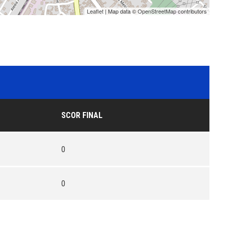
Leaflet
| Map data ©
OpenStreetMap
contributors
SCOR FINAL
0
0