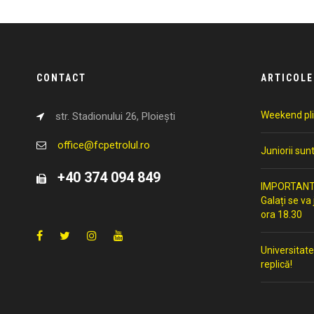
CONTACT
ARTICOLE
Weekend pli
str. Stadionului 26, Ploiești
office@fcpetrolul.ro
Juniorii sun
+40 374 094 849
IMPORTANT: 
Galați se va
ora 18.30
Universitate
replică!