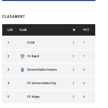
CLASAMENT
LOC
CLUB
M
PCT
1
FCSB
3
7
2
FC Rapid
3
7
3
Universitatea Craiova
3
6
4
FC Universitatea Cluj
3
6
5
FC Argeș
3
6