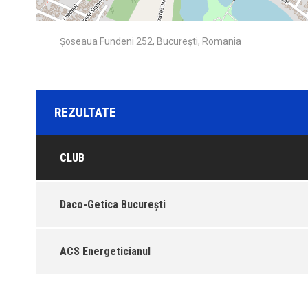
Șoseaua Fundeni 252, București, Romania
REZULTATE
CLUB
Daco-Getica București
ACS Energeticianul