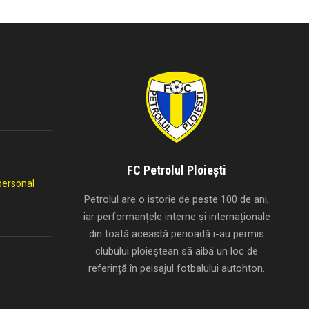
FC Petrolul Ploiești
personal
Petrolul are o istorie de peste 100 de ani,
iar performanțele interne și internaționale
din toată această perioadă i-au permis
clubului ploieștean să aibă un loc de
referință în peisajul fotbalului autohton.