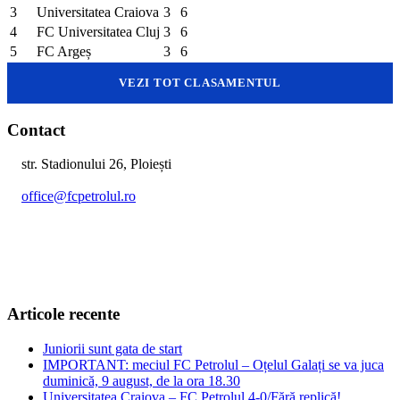
3
Universitatea Craiova
3
6
4
FC Universitatea Cluj
3
6
5
FC Argeș
3
6
VEZI TOT CLASAMENTUL
Contact
str. Stadionului 26, Ploiești
office@fcpetrolul.ro
+40 374 094 849
Articole recente
Juniorii sunt gata de start
IMPORTANT: meciul FC Petrolul – Oțelul Galați se va juca
duminică, 9 august, de la ora 18.30
Universitatea Craiova – FC Petrolul 4-0/Fără replică!