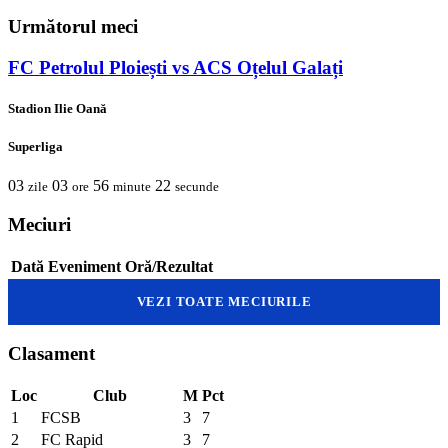
Următorul meci
FC Petrolul Ploiești vs ACS Oțelul Galați
Stadion Ilie Oană
Superliga
03
03
56
22
zile
ore
minute
secunde
Meciuri
Dată
Eveniment
Oră/Rezultat
VEZI TOATE MECIURILE
Clasament
Loc
Club
M
Pct
1
FCSB
3
7
2
FC Rapid
3
7