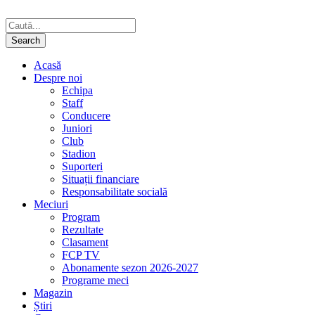
Acasă
Despre noi
Echipa
Staff
Conducere
Juniori
Club
Stadion
Suporteri
Situații financiare
Responsabilitate socială
Meciuri
Program
Rezultate
Clasament
FCP TV
Abonamente sezon 2026-2027
Programe meci
Magazin
Știri