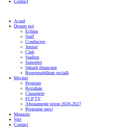
Contact
Acasă
Despre noi
Echipa
Staff
Conducere
Juniori
Club
Stadion
Suporteri
Situații financiare
Responsabilitate socială
Meciuri
Program
Rezultate
Clasament
FCP TV
Abonamente sezon 2026-2027
Programe meci
Magazin
Știri
Contact