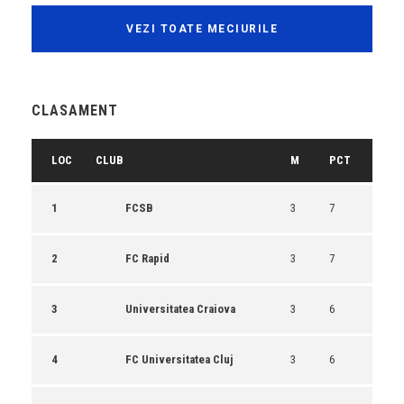
VEZI TOATE MECIURILE
CLASAMENT
LOC
CLUB
M
PCT
1
FCSB
3
7
2
FC Rapid
3
7
3
Universitatea Craiova
3
6
4
FC Universitatea Cluj
3
6