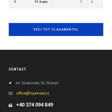
5
FC Argeș
3
6
VEZI TOT CLASAMENTUL
CONTACT
str. Stadionului 26, Ploiești
office@fcpetrolul.ro
+40 374 094 849