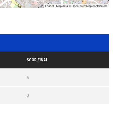
Leaflet
| Map data ©
OpenStreetMap
contributors
SCOR FINAL
5
0