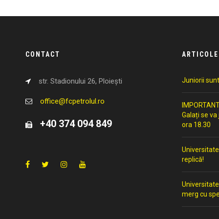
CONTACT
ARTICOLE
Juniorii sun
str. Stadionului 26, Ploiești
office@fcpetrolul.ro
IMPORTANT: 
Galați se va
+40 374 094 849
ora 18.30
Universitate
replică!
Universitate
merg cu spe