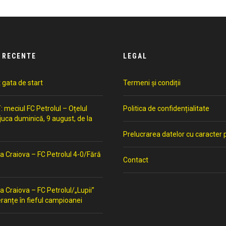
 RECENTE
LEGAL
t gata de start
Termeni și condiții
meciul FC Petrolul – Oțelul
Politica de confidențialitate
 juca duminică, 9 august, de la
Prelucrarea datelor cu caracter 
a Craiova – FC Petrolul 4-0/Fără
Contact
a Craiova – FC Petrolul/„Lupii”
ranțe în fieful campioanei