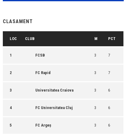
CLASAMENT
LOC
CLUB
M
PCT
1
FCSB
3
7
2
FC Rapid
3
7
3
Universitatea Craiova
3
6
4
FC Universitatea Cluj
3
6
5
FC Argeș
3
6