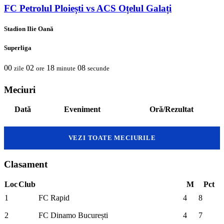
FC Petrolul Ploiești vs ACS Oțelul Galați
Stadion Ilie Oană
Superliga
00
02
18
08
zile
ore
minute
secunde
Meciuri
Dată
Eveniment
Oră/Rezultat
VEZI TOATE MECIURILE
Clasament
Loc
Club
M
Pct
1
FC Rapid
4
8
2
FC Dinamo București
4
7