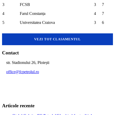
3
FCSB
3
7
4
Farul Constanța
4
7
5
Universitatea Craiova
3
6
VEZI TOT CLASAMENTUL
Contact
str. Stadionului 26, Ploiești
office@fcpetrolul.ro
+40 374 094 849
Articole recente