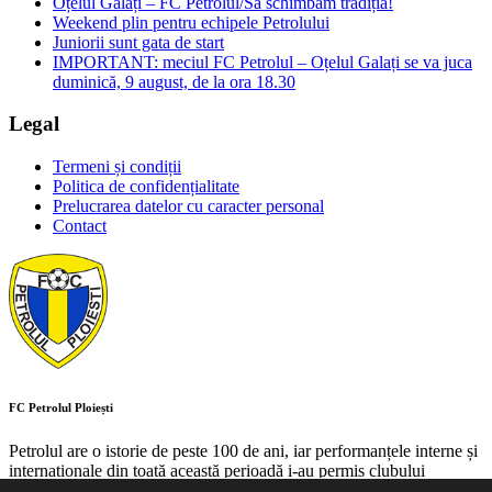
Oțelul Galați – FC Petrolul/Să schimbăm tradiția!
Weekend plin pentru echipele Petrolului
Juniorii sunt gata de start
IMPORTANT: meciul FC Petrolul – Oțelul Galați se va juca
duminică, 9 august, de la ora 18.30
Legal
Termeni și condiții
Politica de confidențialitate
Prelucrarea datelor cu caracter personal
Contact
FC Petrolul Ploiești
Petrolul are o istorie de peste 100 de ani, iar performanțele interne și
internaționale din toată această perioadă i-au permis clubului
ploieștean să aibă un loc de referință în peisajul fotbalului autohton.