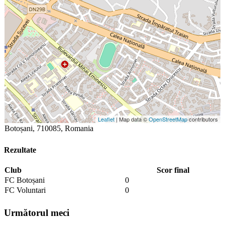
Leaflet
| Map data ©
OpenStreetMap
contributors
Botoșani, 710085, Romania
Rezultate
Club
Scor final
FC Botoșani
0
FC Voluntari
0
Următorul meci