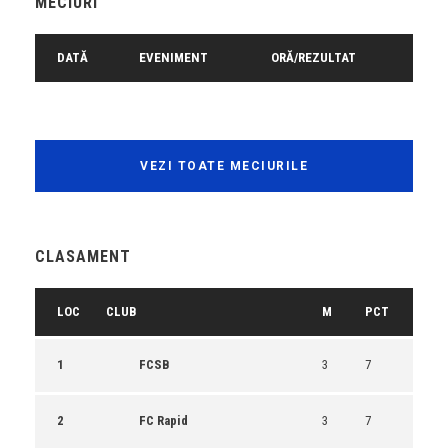
MECIURI
DATĂ
EVENIMENT
ORĂ/REZULTAT
VEZI TOATE MECIURILE
CLASAMENT
LOC
CLUB
M
PCT
1
FCSB
3
7
2
FC Rapid
3
7