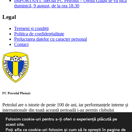
IMPORTANT: meciul FC Petrolul – Oțelul Galați se va juca
duminică, 9 august, de la ora 18.30
Legal
Termeni și condiții
Politica de confidențialitate
Prelucrarea datelor cu caracter personal
Contact
FC Petrolul Ploiești
Petrolul are o istorie de peste 100 de ani, iar performanțele interne și
internaționale din toată această perioadă i-au permis clubului
ploieștean să aibă un loc de referință în peisajul fotbalului autohton.
Folosim cookie-uri pentru a-ți oferi o experiență plăcută pe
Creat cu
de
Studio Panda
.
acest site.
Copyright 1924-2026 FC Petrolul Ploiești, Toate drepturile rezervate
Poți afla ce cookie-uri folosim și cum să le oprești în pagina de