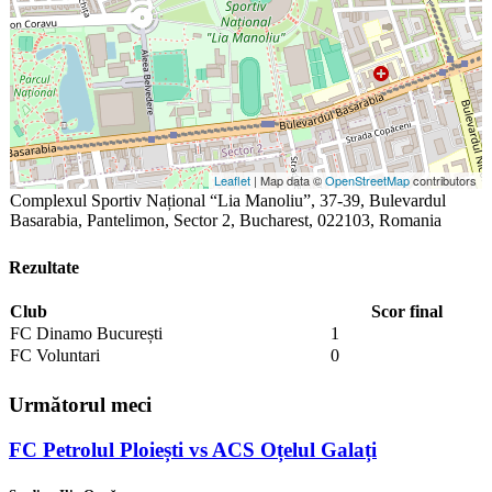
Leaflet
| Map data ©
OpenStreetMap
contributors
Complexul Sportiv Național “Lia Manoliu”, 37-39, Bulevardul
Basarabia, Pantelimon, Sector 2, Bucharest, 022103, Romania
Rezultate
Club
Scor final
FC Dinamo București
1
FC Voluntari
0
Următorul meci
FC Petrolul Ploiești vs ACS Oțelul Galați