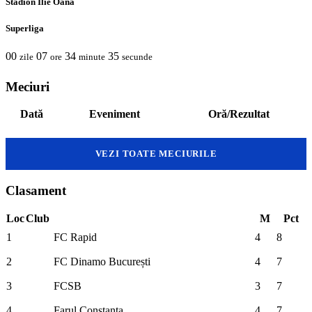
Stadion Ilie Oană
Superliga
00
07
34
35
zile
ore
minute
secunde
Meciuri
Dată
Eveniment
Oră/Rezultat
VEZI TOATE MECIURILE
Clasament
Loc
Club
M
Pct
1
FC Rapid
4
8
2
FC Dinamo București
4
7
3
FCSB
3
7
4
Farul Constanța
4
7