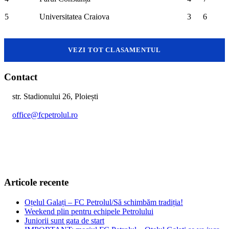
5
Universitatea Craiova
3
6
VEZI TOT CLASAMENTUL
Contact
str. Stadionului 26, Ploiești
office@fcpetrolul.ro
+40 374 094 849
Articole recente
Oțelul Galați – FC Petrolul/Să schimbăm tradiția!
Weekend plin pentru echipele Petrolului
Juniorii sunt gata de start