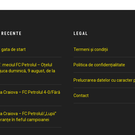
 RECENTE
LEGAL
t gata de start
Termeni și condiții
meciul FC Petrolul – Oțelul
Politica de confidențialitate
 juca duminică, 9 august, de la
Prelucrarea datelor cu caracter 
a Craiova – FC Petrolul 4-0/Fără
Contact
a Craiova – FC Petrolul/„Lupii”
ranțe în fieful campioanei