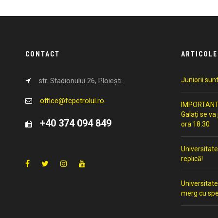
CONTACT
ARTICOLE
Juniorii sun
str. Stadionului 26, Ploiești
office@fcpetrolul.ro
IMPORTANT: 
Galați se va
+40 374 094 849
ora 18.30
Universitate
replică!
Universitate
merg cu spe