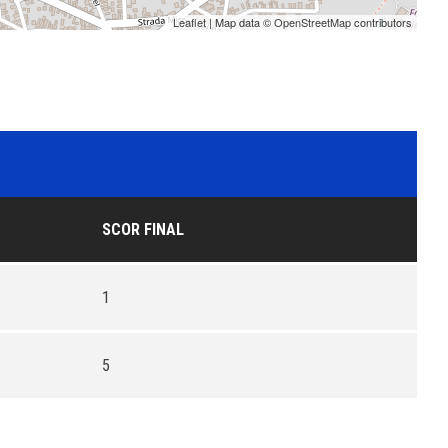
Leaflet
| Map data ©
OpenStreetMap
contributors
SCOR FINAL
1
5