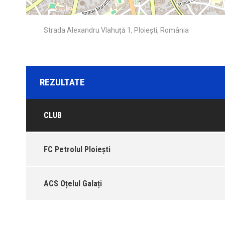
Strada Alexandru Vlahuță 1, Ploiești, România
REZULTATE
CLUB
FC Petrolul Ploiești
ACS Oțelul Galați