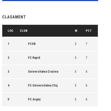
CLASAMENT
LOC
CLUB
M
PCT
1
FCSB
3
7
2
FC Rapid
3
7
3
Universitatea Craiova
3
6
4
FC Universitatea Cluj
3
6
5
FC Argeș
3
6