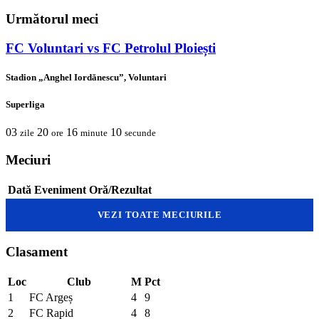
Următorul meci
FC Voluntari vs FC Petrolul Ploiești
Stadion „Anghel Iordănescu”, Voluntari
Superliga
03
20
16
10
zile
ore
minute
secunde
Meciuri
Dată
Eveniment
Oră/Rezultat
VEZI TOATE MECIURILE
Clasament
Loc
Club
M
Pct
1
FC Argeș
4
9
2
FC Rapid
4
8