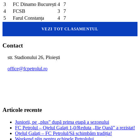
3
FC Dinamo București
4
7
4
FCSB
3
7
5
Farul Constanța
4
7
VEZI TOT CLASAMENTUL
Contact
str. Stadionului 26, Ploiești
office@fcpetrolul.ro
+40 374 094 849
Articole recente
Juniorii, pe „plus” după prima etapă a sezonului
FC Petrolul – Oțelul Galați 1-0/Reduta „Ilie Oană” a rezistat!
Oțelul Galați – FC Petrolul/Să schimbăm tradiția!
Weekend plin pentru echipele Petrolului