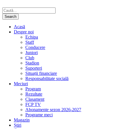
Acasă
Despre noi
Echipa
Staff
Conducere
Juniori
Club
Stadion
Suporteri
Situații financiare
Responsabilitate socială
Meciuri
Program
Rezultate
Clasament
FCP TV
Abonamente sezon 2026-2027
Programe meci
Magazin
Știri