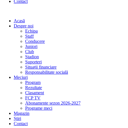
Contact
Acasă
Despre noi
Echipa
Staff
Conducere
Juniori
Club
Stadion
Suporteri
Situații financiare
Responsabilitate socială
Meciuri
Program
Rezultate
Clasament
FCP TV
Abonamente sezon 2026-2027
Programe meci
Magazin
Știri
Contact