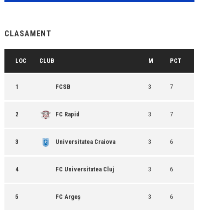
CLASAMENT
LOC
CLUB
M
PCT
1
FCSB
3
7
2
FC Rapid
3
7
3
Universitatea Craiova
3
6
4
FC Universitatea Cluj
3
6
5
FC Argeș
3
6