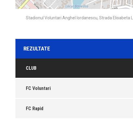
Stadionul Voluntari Anghel Iordanescu, Strada Elisabeta Li
REZULTATE
CLUB
FC Voluntari
FC Rapid