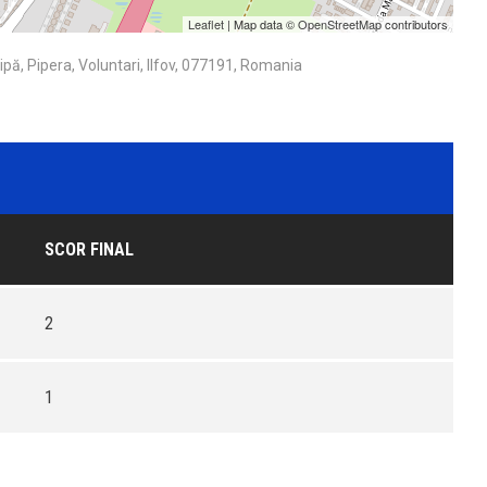
Leaflet
| Map data ©
OpenStreetMap
contributors
pă, Pipera, Voluntari, Ilfov, 077191, Romania
SCOR FINAL
2
1