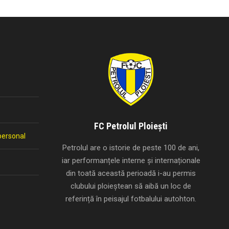
FC Petrolul Ploiești
personal
Petrolul are o istorie de peste 100 de ani,
iar performanțele interne și internaționale
din toată această perioadă i-au permis
clubului ploieștean să aibă un loc de
referință în peisajul fotbalului autohton.