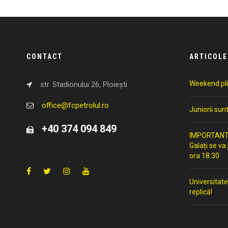
CONTACT
ARTICOLE
Weekend pli
str. Stadionului 26, Ploiești
office@fcpetrolul.ro
Juniorii sun
+40 374 094 849
IMPORTANT: 
Galați se va
ora 18.30
Universitate
replică!