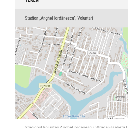
TEREN
Stadion „Anghel Iordănescu”, Voluntari
Stadionul Voluntari Anghel Iordanescu, Strada Elisabeta Li