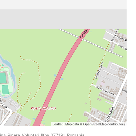
Leaflet
| Map data ©
OpenStreetMap
contributors
pă, Pipera, Voluntari, Ilfov, 077191, Romania