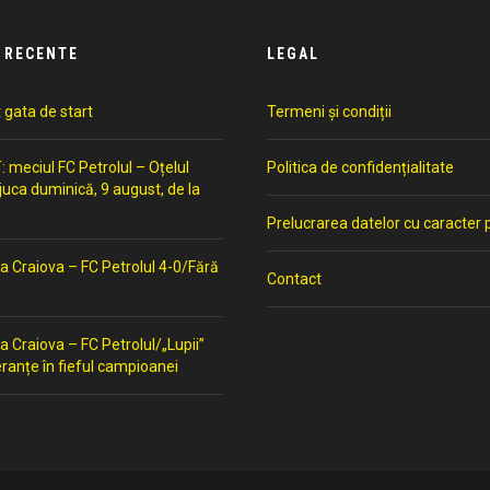
 RECENTE
LEGAL
t gata de start
Termeni și condiții
meciul FC Petrolul – Oțelul
Politica de confidențialitate
 juca duminică, 9 august, de la
Prelucrarea datelor cu caracter 
a Craiova – FC Petrolul 4-0/Fără
Contact
a Craiova – FC Petrolul/„Lupii”
ranțe în fieful campioanei