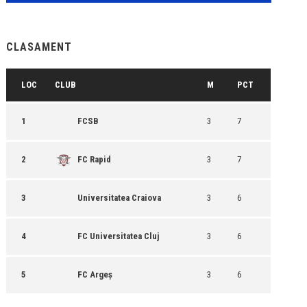
CLASAMENT
LOC
CLUB
M
PCT
1
FCSB
3
7
2
FC Rapid
3
7
3
Universitatea Craiova
3
6
4
FC Universitatea Cluj
3
6
5
FC Argeș
3
6