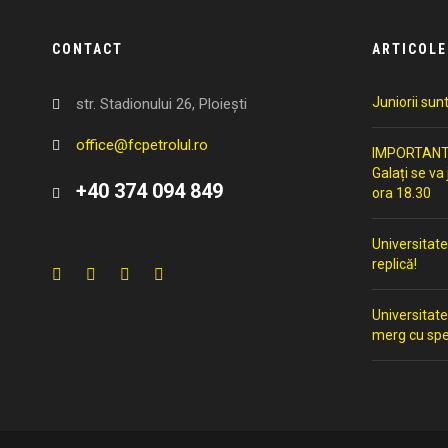
CONTACT
ARTICOLE
Juniorii sun
str. Stadionului 26, Ploiești
office@fcpetrolul.ro
IMPORTANT: 
Galați se va
+40 374 094 849
ora 18.30
Universitate
replică!
Universitate
merg cu spe