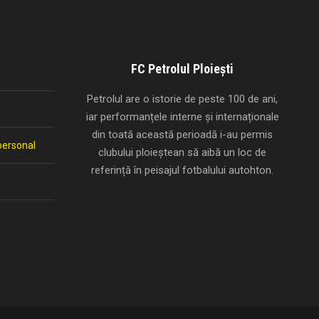
FC Petrolul Ploiești
Petrolul are o istorie de peste 100 de ani,
iar performanțele interne și internaționale
din toată această perioadă i-au permis
personal
clubului ploieștean să aibă un loc de
referință în peisajul fotbalului autohton.