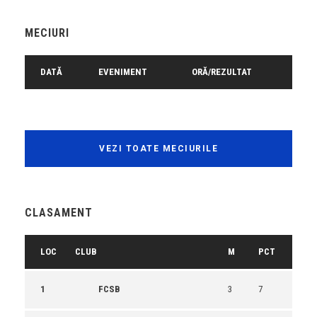
MECIURI
DATĂ
EVENIMENT
ORĂ/REZULTAT
VEZI TOATE MECIURILE
CLASAMENT
LOC
CLUB
M
PCT
1
FCSB
3
7