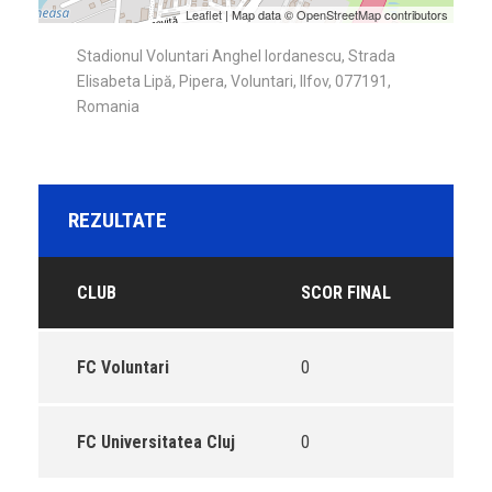
Leaflet
| Map data ©
OpenStreetMap
contributors
Stadionul Voluntari Anghel Iordanescu, Strada
Elisabeta Lipă, Pipera, Voluntari, Ilfov, 077191,
Romania
REZULTATE
CLUB
SCOR FINAL
FC Voluntari
0
FC Universitatea Cluj
0