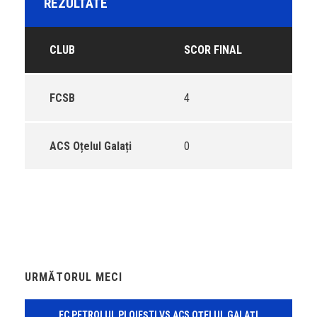
REZULTATE
CLUB
SCOR FINAL
FCSB
4
ACS Oțelul Galați
0
URMĂTORUL MECI
FC PETROLUL PLOIEȘTI VS ACS OȚELUL GALAȚI