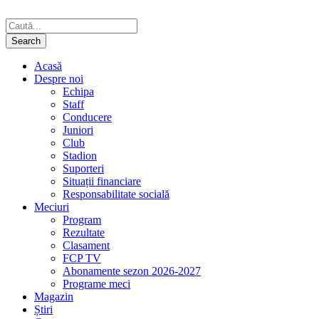
Acasă
Despre noi
Echipa
Staff
Conducere
Juniori
Club
Stadion
Suporteri
Situații financiare
Responsabilitate socială
Meciuri
Program
Rezultate
Clasament
FCP TV
Abonamente sezon 2026-2027
Programe meci
Magazin
Știri