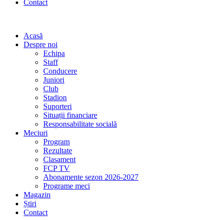
Contact
Acasă
Despre noi
Echipa
Staff
Conducere
Juniori
Club
Stadion
Suporteri
Situații financiare
Responsabilitate socială
Meciuri
Program
Rezultate
Clasament
FCP TV
Abonamente sezon 2026-2027
Programe meci
Magazin
Știri
Contact