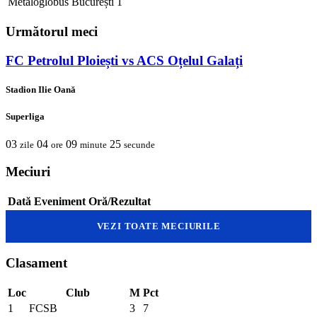
Metaloglobus București
1
Următorul meci
FC Petrolul Ploiești vs ACS Oțelul Galați
Stadion Ilie Oană
Superliga
03
04
09
25
zile
ore
minute
secunde
Meciuri
Dată
Eveniment
Oră/Rezultat
VEZI TOATE MECIURILE
Clasament
Loc
Club
M
Pct
1
FCSB
3
7