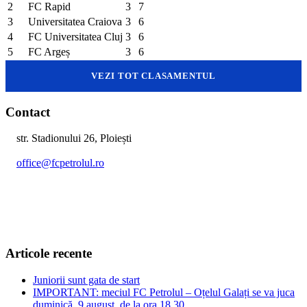
2
FC Rapid
3
7
3
Universitatea Craiova
3
6
4
FC Universitatea Cluj
3
6
5
FC Argeș
3
6
VEZI TOT CLASAMENTUL
Contact
str. Stadionului 26, Ploiești
office@fcpetrolul.ro
+40 374 094 849
Articole recente
Juniorii sunt gata de start
IMPORTANT: meciul FC Petrolul – Oțelul Galați se va juca
duminică, 9 august, de la ora 18.30