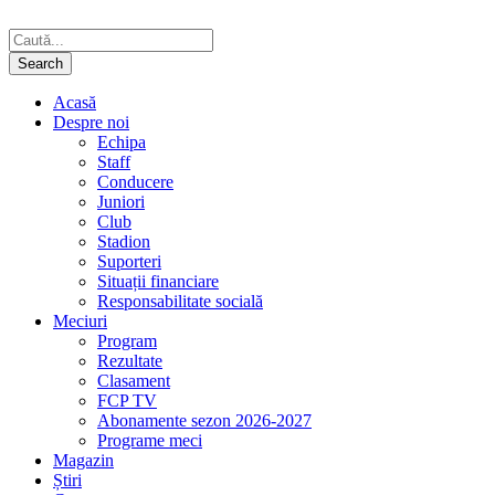
Acasă
Despre noi
Echipa
Staff
Conducere
Juniori
Club
Stadion
Suporteri
Situații financiare
Responsabilitate socială
Meciuri
Program
Rezultate
Clasament
FCP TV
Abonamente sezon 2026-2027
Programe meci
Magazin
Știri