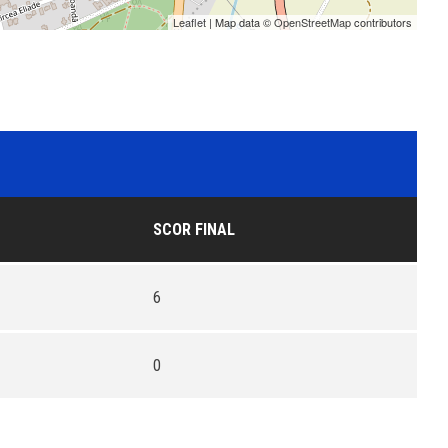
Leaflet
| Map data ©
OpenStreetMap
contributors
SCOR FINAL
6
0