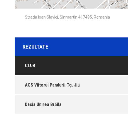
Strada Ioan Slavici, Sînmartin 417495, Romania
REZULTATE
CLUB
ACS Viitorul Pandurii Tg. Jiu
Dacia Unirea Brăila