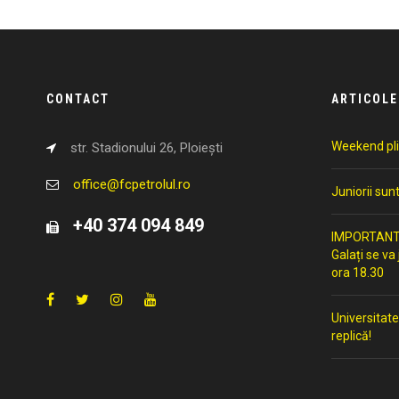
CONTACT
ARTICOLE
Weekend pli
str. Stadionului 26, Ploiești
office@fcpetrolul.ro
Juniorii sun
+40 374 094 849
IMPORTANT: 
Galați se va
ora 18.30
Universitate
replică!