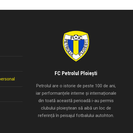
FC Petrolul Ploiești
personal
Petrolul are o istorie de peste 100 de ani,
iar performanțele interne și internaționale
din toată această perioadă i-au permis
clubului ploieștean să aibă un loc de
referință în peisajul fotbalului autohton.