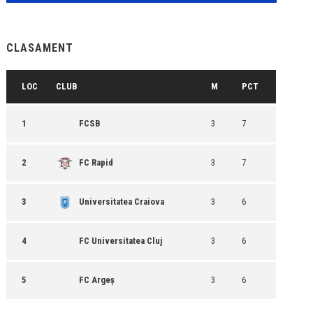
CLASAMENT
LOC
CLUB
M
PCT
1
FCSB
3
7
2
FC Rapid
3
7
3
Universitatea Craiova
3
6
4
FC Universitatea Cluj
3
6
5
FC Argeș
3
6