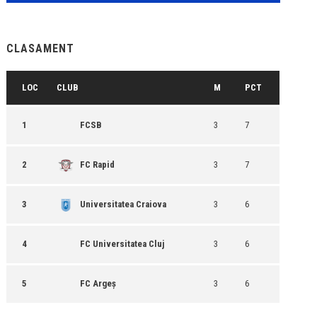
CLASAMENT
LOC
CLUB
M
PCT
1
FCSB
3
7
2
FC Rapid
3
7
3
Universitatea Craiova
3
6
4
FC Universitatea Cluj
3
6
5
FC Argeș
3
6