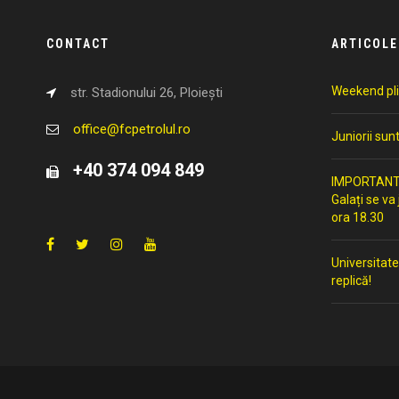
CONTACT
ARTICOLE
Weekend pli
str. Stadionului 26, Ploiești
office@fcpetrolul.ro
Juniorii sun
+40 374 094 849
IMPORTANT: 
Galați se va
ora 18.30
Universitate
replică!