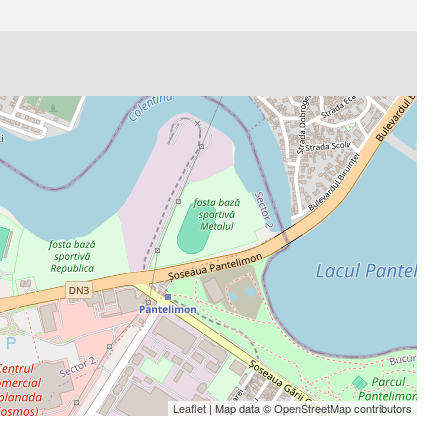
Leaflet
| Map data ©
OpenStreetMap
contributors