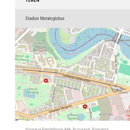
TEREN
Stadion Metaloglobus
Șoseaua Pantelimon 446, București, Romania