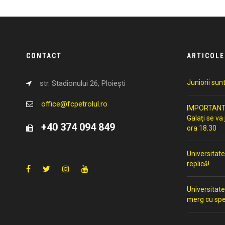
CONTACT
ARTICOLE
Juniorii sun
str. Stadionului 26, Ploiești
office@fcpetrolul.ro
IMPORTANT: 
Galați se va
+40 374 094 849
ora 18.30
Universitate
replică!
Universitate
merg cu spe