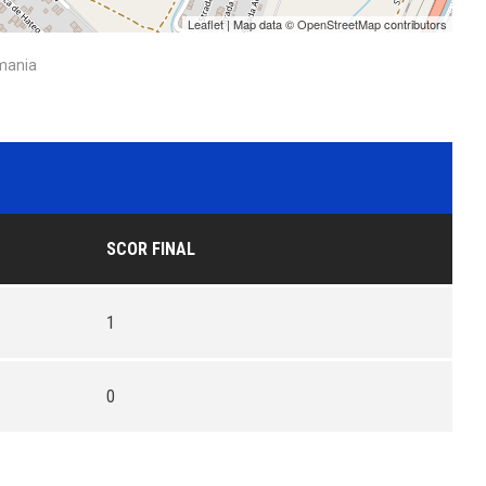
Leaflet
| Map data ©
OpenStreetMap
contributors
omania
SCOR FINAL
1
0