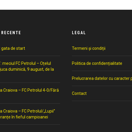
 RECENTE
LEGAL
t gata de start
Termeni și condiții
meciul FC Petrolul – Oțelul
Politica de confidențialitate
 juca duminică, 9 august, de la
Prelucrarea datelor cu caracter 
a Craiova – FC Petrolul 4-0/Fără
Contact
a Craiova – FC Petrolul/„Lupii”
ranțe în fieful campioanei