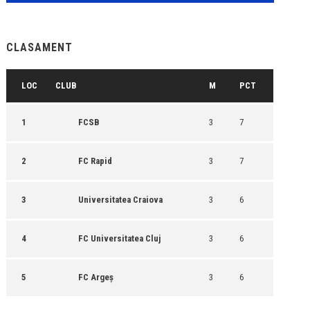
CLASAMENT
LOC
CLUB
M
PCT
1
FCSB
3
7
2
FC Rapid
3
7
3
Universitatea Craiova
3
6
4
FC Universitatea Cluj
3
6
5
FC Argeș
3
6