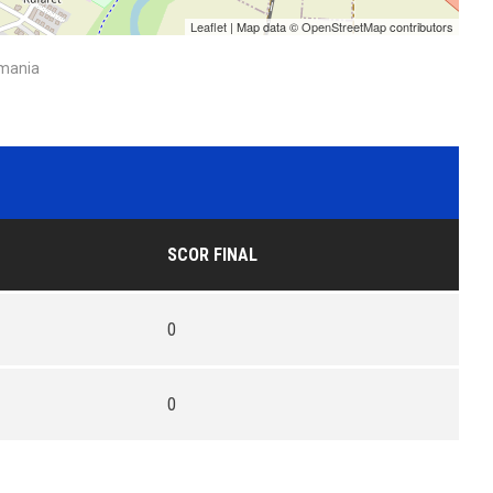
Leaflet
| Map data ©
OpenStreetMap
contributors
omania
SCOR FINAL
0
0