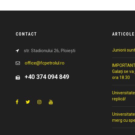
CONTACT
ARTICOLE
Juniorii sun
str. Stadionului 26, Ploiești
office@fcpetrolul.ro
IMPORTANT: 
Galați se va
+40 374 094 849
ora 18.30
Universitate
replică!
Universitate
merg cu spe