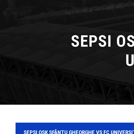
SEPSI O
U
SEPSI OSK SFÂNTU GHEORGHE VS FC UNIVERS