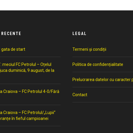
 RECENTE
LEGAL
t gata de start
Termeni și condiții
meciul FC Petrolul – Oțelul
Politica de confidențialitate
 juca duminică, 9 august, de la
Prelucrarea datelor cu caracter 
a Craiova – FC Petrolul 4-0/Fără
Contact
a Craiova – FC Petrolul/„Lupii”
ranțe în fieful campioanei