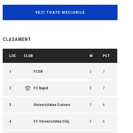
VEZI TOATE MECIURILE
CLASAMENT
LOC
CLUB
M
PCT
1
FCSB
3
7
2
FC Rapid
3
7
3
Universitatea Craiova
3
6
4
FC Universitatea Cluj
3
6