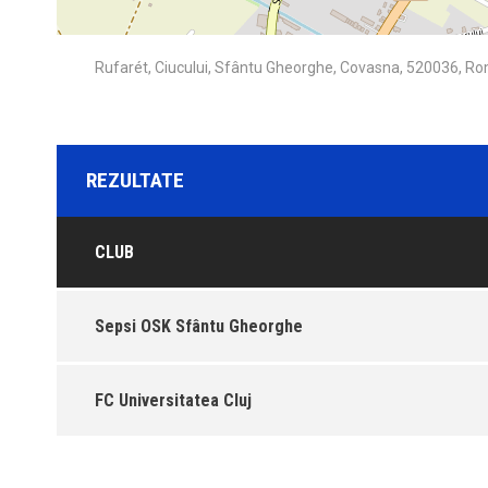
Rufarét, Ciucului, Sfântu Gheorghe, Covasna, 520036, R
REZULTATE
CLUB
Sepsi OSK Sfântu Gheorghe
FC Universitatea Cluj