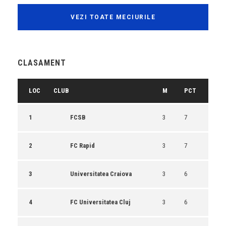
VEZI TOATE MECIURILE
CLASAMENT
LOC
CLUB
M
PCT
1
FCSB
3
7
2
FC Rapid
3
7
3
Universitatea Craiova
3
6
4
FC Universitatea Cluj
3
6