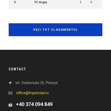
5
FC Argeș
3
6
VEZI TOT CLASAMENTUL
CONTACT
str. Stadionului 26, Ploiești
office@fcpetrolul.ro
+40 374 094 849