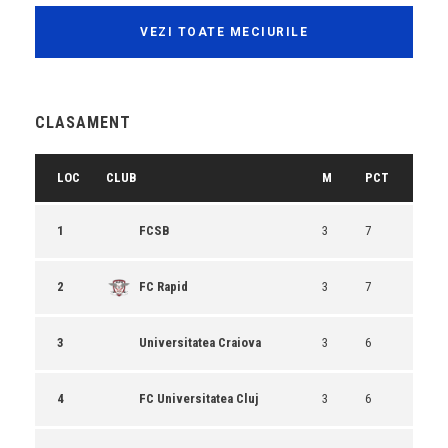
VEZI TOATE MECIURILE
CLASAMENT
LOC
CLUB
M
PCT
1
FCSB
3
7
2
FC Rapid
3
7
3
Universitatea Craiova
3
6
4
FC Universitatea Cluj
3
6