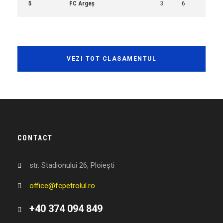
5
FC Argeș
3
6
VEZI TOT CLASAMENTUL
CONTACT
str. Stadionului 26, Ploiești
office@fcpetrolul.ro
+40 374 094 849