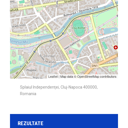
Leaflet
| Map data ©
OpenStreetMap
contributors
Splaiul Independenţei, Cluj-Napoca 400000,
Romania
REZULTATE