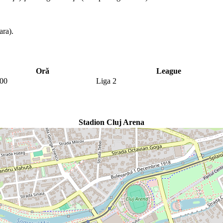
ara).
Oră
League
:00
Liga 2
Stadion Cluj Arena