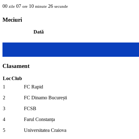
00
07
10
25
zile
ore
minute
secunde
Meciuri
Dată
Clasament
Loc
Club
1
FC Rapid
2
FC Dinamo București
3
FCSB
4
Farul Constanța
5
Universitatea Craiova