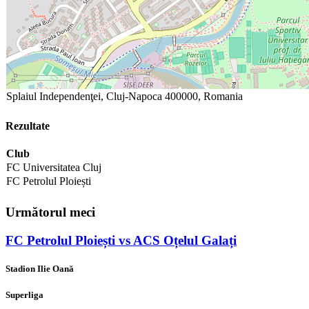
Splaiul Independenţei, Cluj-Napoca 400000, Romania
Rezultate
Club
FC Universitatea Cluj
FC Petrolul Ploiești
Următorul meci
FC Petrolul Ploiești vs ACS Oțelul Galați
Stadion Ilie Oană
Superliga