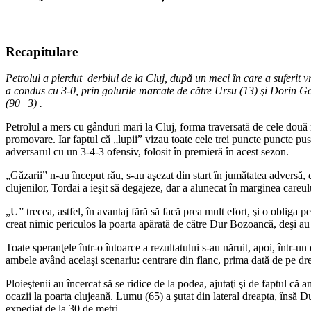
Recapitulare
Petrolul a pierdut derbiul de la Cluj, după un meci în care a suferit
a condus cu 3-0, prin golurile marcate de către Ursu (13) şi Dorin G
(90+3) .
Petrolul a mers cu gânduri mari la Cluj, forma traversată de cele două r
promovare. Iar faptul că „lupii” vizau toate cele trei puncte puncte pus
adversarul cu un 3-4-3 ofensiv, folosit în premieră în acest sezon.
„Găzarii” n-au început rău, s-au aşezat din start în jumătatea adversă, 
clujenilor, Tordai a ieşit să degajeze, dar a alunecat în marginea careulu
„U” trecea, astfel, în avantaj fără să facă prea mult efort, şi o obliga 
creat nimic periculos la poarta apărată de către Dur Bozoancă, deşi au b
Toate speranţele într-o întoarce a rezultatului s-au năruit, apoi, într-u
ambele având acelaşi scenariu: centrare din flanc, prima dată de pe drea
Ploieştenii au încercat să se ridice de la podea, ajutaţi şi de faptul c
ocazii la poarta clujeană. Lumu (65) a şutat din lateral dreapta, însă D
expediat de la 30 de metri.