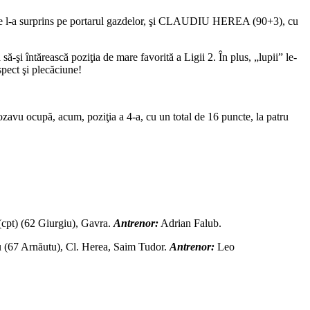
, ce l-a surprins pe portarul gazdelor, şi CLAUDIU HEREA (90+3), cu
ă-şi întărească poziţia de mare favorită a Ligii 2. În plus, „lupii” le-
spect şi plecăciune!
ozavu ocupă, acum, poziţia a 4-a, cu un total de 16 puncte, la patru
cpt) (62 Giurgiu), Gavra.
Antrenor:
Adrian Falub.
 (67 Arnăutu), Cl. Herea, Saim Tudor.
Antrenor:
Leo