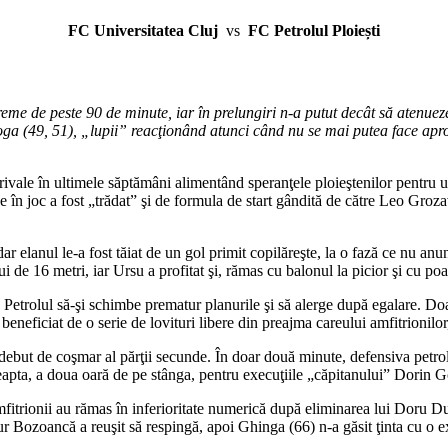
FC Universitatea Cluj
vs
FC Petrolul Ploiești
 vreme de peste 90 de minute, iar în prelungiri n-a putut decât să aten
oga (49, 51), „lupii” reacţionând atunci când nu se mai putea face apr
ivale în ultimele săptămâni alimentând speranţele ploieştenilor pentru un
e în joc a fost „trădat” şi de formula de start gândită de către Leo Groz
dar elanul le-a fost tăiat de un gol primit copilăreşte, la o fază ce nu an
i de 16 metri, iar Ursu a profitat şi, rămas cu balonul la picior şi cu poar
pe Petrolul să-şi schimbe prematur planurile şi să alerge după egalare. Do
eneficiat de o serie de lovituri libere din preajma careului amfitrionilor,
n debut de coşmar al părţii secunde. În doar două minute, defensiva petroli
pta, a doua oară de pe stânga, pentru execuţiile „căpitanului” Dorin Goga
ă amfitrionii au rămas în inferioritate numerică după eliminarea lui Doru 
ur Bozoancă a reuşit să respingă, apoi Ghinga (66) n-a găsit ţinta cu o ex