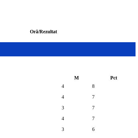
Oră/Rezultat
M
Pct
4
8
4
7
3
7
4
7
3
6