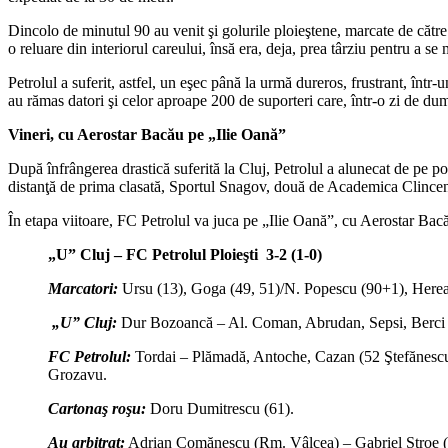
Dincolo de minutul 90 au venit şi golurile ploieştene, marcate de că
o reluare din interiorul careului, însă era, deja, prea târziu pentru a s
Petrolul a suferit, astfel, un eşec până la urmă dureros, frustrant, într
au rămas datori şi celor aproape 200 de suporteri care, într-o zi de dum
Vineri, cu Aerostar Bacău pe „Ilie Oană”
După înfrângerea drastică suferită la Cluj, Petrolul a alunecat de pe p
distanţă de prima clasată, Sportul Snagov, două de Academica Clinceni
În etapa viitoare, FC Petrolul va juca pe „Ilie Oană”, cu Aerostar Bac
„U” Cluj – FC Petrolul Ploieşti 3-2 (1-0)
Marcatori:
Ursu (13), Goga (49, 51)/N. Popescu (90+1), Herea
„U” Cluj:
Dur Bozoancă – Al. Coman, Abrudan, Sepsi, Berci 
FC Petrolul:
Tordai – Plămadă, Antoche, Cazan (52 Ştefănescu
Grozavu.
Cartonaş roşu:
Doru Dumitrescu (61).
Au arbitrat:
Adrian Comănescu (Rm. Vâlcea) – Gabriel Stroe (