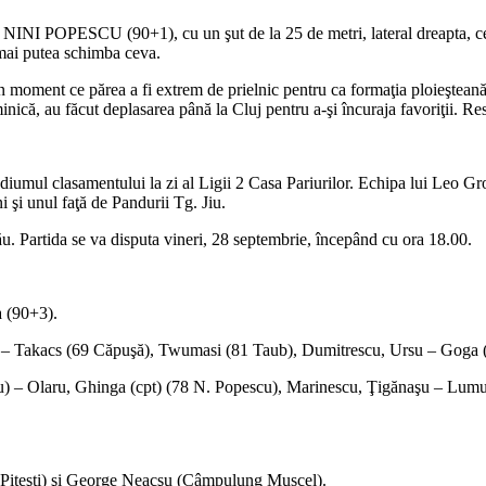
tre NINI POPESCU (90+1), cu un şut de la 25 de metri, lateral dreapta
e mai putea schimba ceva.
-un moment ce părea a fi extrem de prielnic pentru ca formaţia ploieşteană s
inică, au făcut deplasarea până la Cluj pentru a-şi încuraja favoriţii. Re
odiumul clasamentului la zi al Ligii 2 Casa Pariurilor. Echipa lui Leo Gr
 şi unul faţă de Pandurii Tg. Jiu.
ău. Partida se va disputa vineri, 28 septembrie, începând cu ora 18.00.
 (90+3).
– Takacs (69 Căpuşă), Twumasi (81 Taub), Dumitrescu, Ursu – Goga (
) – Olaru, Ghinga (cpt) (78 N. Popescu), Marinescu, Ţigănaşu – Lumu
Piteşti) şi George Neacşu (Câmpulung Muscel).