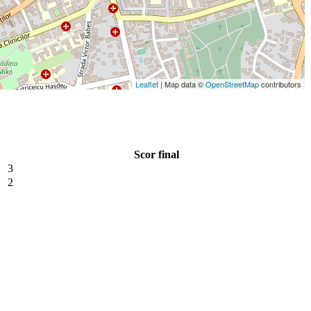
Leaflet
| Map data ©
OpenStreetMap
contributors
Scor final
3
2