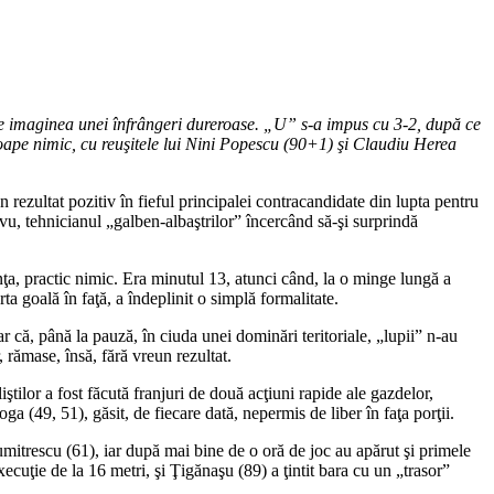
ueze imaginea unei înfrângeri dureroase. „U” s-a impus cu 3-2, după ce
oape nimic, cu reuşitele lui Nini Popescu (90+1) şi Claudiu Herea
 rezultat pozitiv în fieful principalei contracandidate din lupta pentru
avu, tehnicianul „galben-albaştrilor” încercând să-şi surprindă
unţa, practic nimic. Era minutul 13, atunci când, la o minge lungă a
ta goală în faţă, a îndeplinit o simplă formalitate.
ar că, până la pauză, în ciuda unei dominări teritoriale, „lupii” n-au
 rămase, însă, fără vreun rezultat.
ştilor a fost făcută franjuri de două acţiuni rapide ale gazdelor,
 (49, 51), găsit, de fiecare dată, nepermis de liber în faţa porţii.
Dumitrescu (61), iar după mai bine de o oră de joc au apărut şi primele
ecuţie de la 16 metri, şi Ţigănaşu (89) a ţintit bara cu un „trasor”