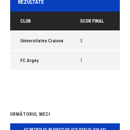
REZULTATE
CLUB
SCOR FINAL
Universitatea Craiova
3
FC Argeș
1
URMĂTORUL MECI
FC PETROLUL PLOIEȘTI VS ACS OȚELUL GALAȚI