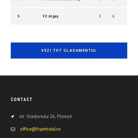
5
FC Argeș
3
6
VEZI TOT CLASAMENTUL
CONTACT
str. Stadionului 26, Ploiești
office@fcpetrolul.ro