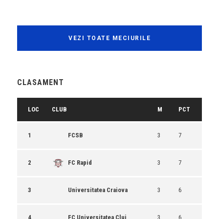
VEZI TOATE MECIURILE
CLASAMENT
LOC
CLUB
M
PCT
1
FCSB
3
7
2
FC Rapid
3
7
3
Universitatea Craiova
3
6
4
FC Universitatea Cluj
3
6