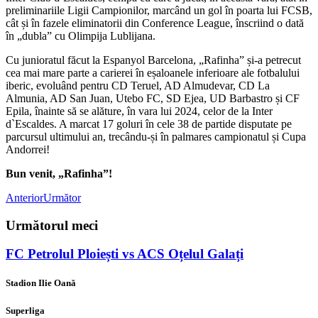
preliminariile Ligii Campionilor, marcând un gol în poarta lui FCSB,
cât și în fazele eliminatorii din Conference League, înscriind o dată
în „dubla” cu Olimpija Lublijana.
Cu junioratul făcut la Espanyol Barcelona, „Rafinha” și-a petrecut
cea mai mare parte a carierei în eșaloanele inferioare ale fotbalului
iberic, evoluând pentru CD Teruel, AD Almudevar, CD La
Almunia, AD San Juan, Utebo FC, SD Ejea, UD Barbastro și CF
Epila, înainte să se alăture, în vara lui 2024, celor de la Inter
d`Escaldes. A marcat 17 goluri în cele 38 de partide disputate pe
parcursul ultimului an, trecându-și în palmares campionatul și Cupa
Andorrei!
Bun venit, „Rafinha”!
Anterior
Următor
Următorul meci
FC Petrolul Ploiești vs ACS Oțelul Galați
Stadion Ilie Oană
Superliga