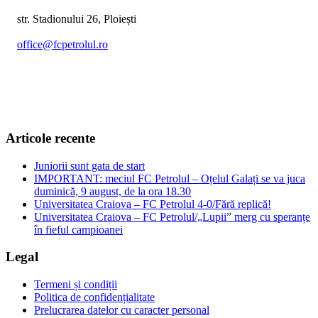
str. Stadionului 26, Ploiești
office@fcpetrolul.ro
+40 374 094 849
Articole recente
Juniorii sunt gata de start
IMPORTANT: meciul FC Petrolul – Oțelul Galați se va juca
duminică, 9 august, de la ora 18.30
Universitatea Craiova – FC Petrolul 4-0/Fără replică!
Universitatea Craiova – FC Petrolul/„Lupii” merg cu speranțe
în fieful campioanei
Legal
Termeni și condiții
Politica de confidențialitate
Prelucrarea datelor cu caracter personal