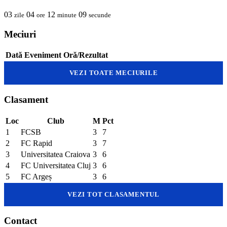
03
04
12
09
zile
ore
minute
secunde
Meciuri
Dată
Eveniment
Oră/Rezultat
VEZI TOATE MECIURILE
Clasament
Loc
Club
M
Pct
1
FCSB
3
7
2
FC Rapid
3
7
3
Universitatea Craiova
3
6
4
FC Universitatea Cluj
3
6
5
FC Argeș
3
6
VEZI TOT CLASAMENTUL
Contact