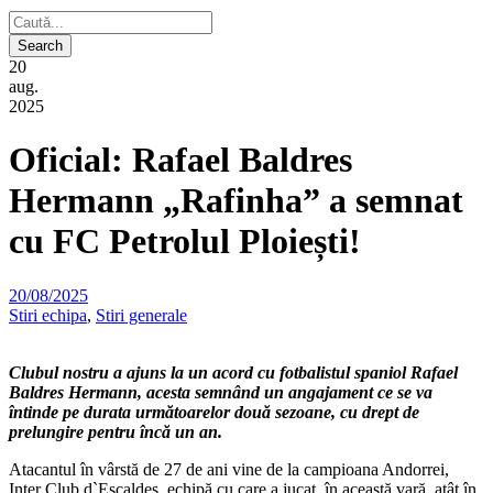
20
aug.
2025
Oficial: Rafael Baldres
Hermann „Rafinha” a semnat
cu FC Petrolul Ploiești!
20/08/2025
Stiri echipa
,
Stiri generale
Clubul nostru a ajuns la un acord cu fotbalistul spaniol Rafael
Baldres Hermann, acesta semnând un angajament ce se va
întinde pe durata următoarelor două sezoane, cu drept de
prelungire pentru încă un an.
Atacantul în vârstă de 27 de ani vine de la campioana Andorrei,
Inter Club d`Escaldes, echipă cu care a jucat, în această vară, atât în