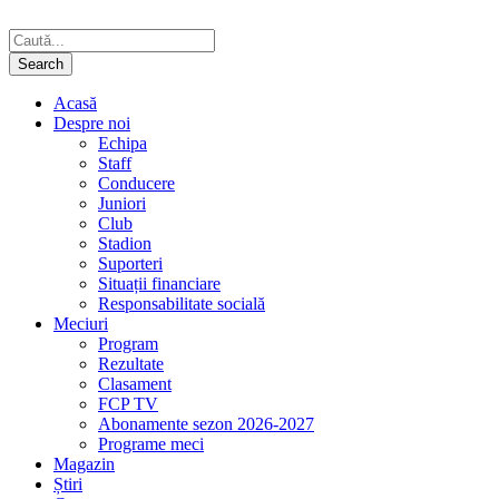
Acasă
Despre noi
Echipa
Staff
Conducere
Juniori
Club
Stadion
Suporteri
Situații financiare
Responsabilitate socială
Meciuri
Program
Rezultate
Clasament
FCP TV
Abonamente sezon 2026-2027
Programe meci
Magazin
Știri