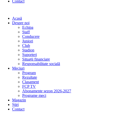
Contact
Acasă
Despre noi
Echipa
Staff
Conducere
Juniori
Club
Stadion
Suporteri
Situații financiare
Responsabilitate socială
Meciuri
Program
Rezultate
Clasament
FCP TV
Abonamente sezon 2026-2027
Programe meci
Magazin
Știri
Contact