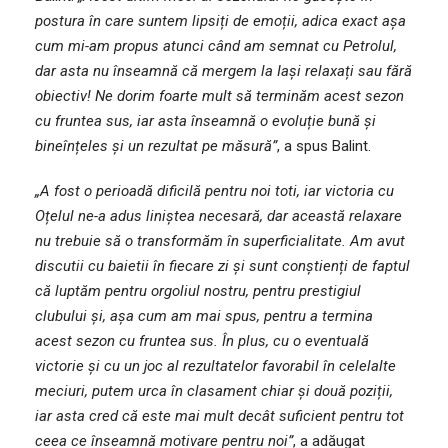
postura în care suntem lipsiți de emoții, adica exact așa
cum mi-am propus atunci când am semnat cu Petrolul,
dar asta nu înseamnă că mergem la Iași relaxați sau fără
obiectiv! Ne dorim foarte mult să terminăm acest sezon
cu fruntea sus, iar asta înseamnă o evoluție bună și
bineînțeles și un rezultat pe măsură”
, a spus Balint.
„A fost o perioadă dificilă pentru noi toti, iar victoria cu
Oțelul ne-a adus liniștea necesară, dar această relaxare
nu trebuie să o transformăm în superficialitate. Am avut
discutii cu baietii în fiecare zi și sunt conștienți de faptul
că luptăm pentru orgoliul nostru, pentru prestigiul
clubului și, așa cum am mai spus, pentru a termina
acest sezon cu fruntea sus. În plus, cu o eventuală
victorie și cu un joc al rezultatelor favorabil în celelalte
meciuri, putem urca în clasament chiar și două poziții,
iar asta cred că este mai mult decât suficient pentru tot
ceea ce înseamnă motivare pentru noi”
, a adăugat