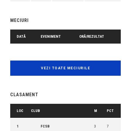
MECIURI
DATĂ
EVENIMENT
ORĂ/REZULTAT
VEZI TOATE MECIURILE
CLASAMENT
LOC
CLUB
M
PCT
1
FCSB
3
7