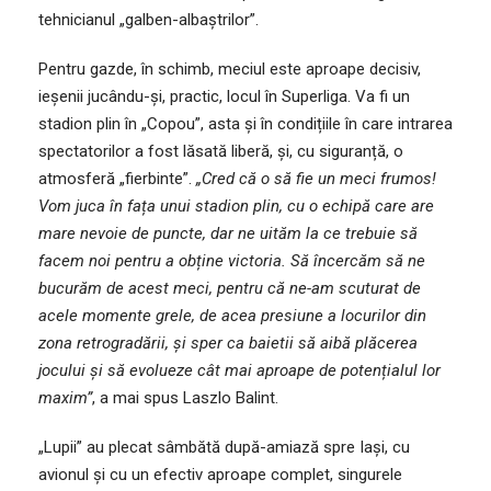
tehnicianul „galben-albaștrilor”.
Pentru gazde, în schimb, meciul este aproape decisiv,
ieșenii jucându-și, practic, locul în Superliga. Va fi un
stadion plin în „Copou”, asta și în condițiile în care intrarea
spectatorilor a fost lăsată liberă, și, cu siguranță, o
atmosferă „fierbinte”.
„Cred că o să fie un meci frumos!
Vom juca în fața unui stadion plin, cu o echipă care are
mare nevoie de puncte, dar ne uităm la ce trebuie să
facem noi pentru a obține victoria. Să încercăm să ne
bucurăm de acest meci, pentru că ne-am scuturat de
acele momente grele, de acea presiune a locurilor din
zona retrogradării, și sper ca baietii să aibă plăcerea
jocului și să evolueze cât mai aproape de potențialul lor
maxim”
, a mai spus Laszlo Balint.
„Lupii” au plecat sâmbătă după-amiază spre Iași, cu
avionul și cu un efectiv aproape complet, singurele