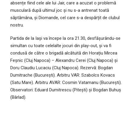
absențe fiind cele ale lui Jair, care a acuzat o problemă
musculară după ultimul joc și nu s-a antrenat toată
săptămâna, și Diomande, cel care s-a despărțit de clubul
nostru.
Partida de la Iași va începe la ora 21.30, desfășurându-se
simultan cu toate celelalte jocuri din play-out, și va fi
condusă de către o brigadă alcătuită din Horațiu Mircea
Feșnic (Cluj Napoca) – Alexandru Cerei (Cluj Napoca) și
Doru Claudiu Lucaciu (Cluj Napoca). Rezervă: Bogdan
Dumitrache (București). Arbitru VAR: Szabolcs Kovacs
(Satu Mare). Arbitru AVAR: Cosmin Vatamanu (București).
Observatori: Eduard Dumitrescu (Pitești) și Bogdan Buhuș
(Bârlad).