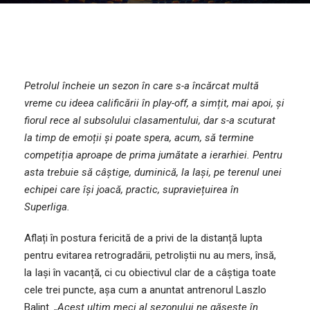
Petrolul încheie un sezon în care s-a încărcat multă
vreme cu ideea calificării în play-off, a simțit, mai apoi, și
fiorul rece al subsolului clasamentului, dar s-a scuturat
la timp de emoții și poate spera, acum, să termine
competiția aproape de prima jumătate a ierarhiei. Pentru
asta trebuie să câștige, duminică, la Iași, pe terenul unei
echipei care își joacă, practic, supraviețuirea în
Superliga.
Aflați în postura fericită de a privi de la distanță lupta
pentru evitarea retrogradării, petroliștii nu au mers, însă,
la Iași în vacanță, ci cu obiectivul clar de a câștiga toate
cele trei puncte, așa cum a anuntat antrenorul Laszlo
Balint.
„Acest ultim meci al sezonului ne găsește în