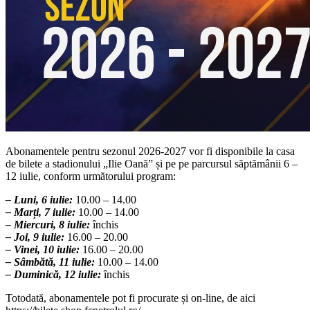
Abonamentele pentru sezonul 2026-2027 vor fi disponibile la casa
de bilete a stadionului „Ilie Oană” și pe pe parcursul săptămânii 6 –
12 iulie, conform următorului program:
– Luni, 6 iulie:
10.00 – 14.00
– Marți, 7 iulie:
10.00 – 14.00
– Miercuri, 8 iulie:
închis
– Joi, 9 iulie:
16.00 – 20.00
– Vinei, 10 iulie:
16.00 – 20.00
– Sâmbătă, 11 iulie:
10.00 – 14.00
– Duminică, 12 iulie:
închis
Totodată, abonamentele pot fi procurate și on-line, de aici