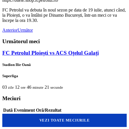
https://bilete.shop.fcpetrolul.ro/
FC Petrolul va debuta în noul sezon pe data de 19 iulie, atunci când,
la Ploiești, o va întâlni pe Dinamo București, într-un meci ce va
începe la ora 19.30.
Anterior
Următor
Următorul meci
FC Petrolul Ploiești vs ACS Oțelul Galați
Stadion Ilie Oană
Superliga
03
12
46
21
zile
ore
minute
secunde
Meciuri
Dată
Eveniment
Oră/Rezultat
VEZI TOATE MECIURILE