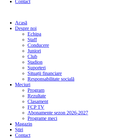
Contact
Acasă
Despre noi
Echipa
Staff
Conducere
Juniori
Club
Stadion
Suporteri
Situații financiare
Responsabilitate socială
Meciuri
Program
Rezultate
Clasament
FCP TV
Abonamente sezon 2026-2027
Programe meci
Magazin
Știri
Contact