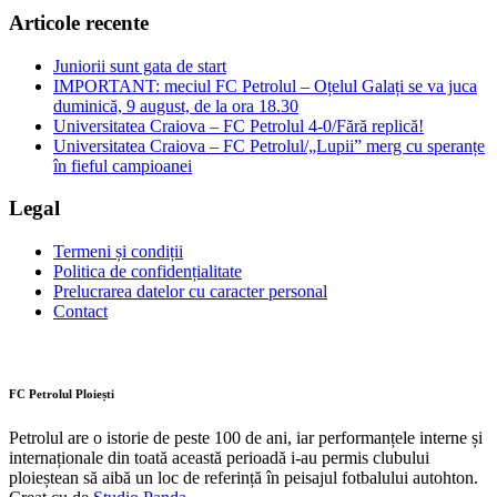
Articole recente
Juniorii sunt gata de start
IMPORTANT: meciul FC Petrolul – Oțelul Galați se va juca
duminică, 9 august, de la ora 18.30
Universitatea Craiova – FC Petrolul 4-0/Fără replică!
Universitatea Craiova – FC Petrolul/„Lupii” merg cu speranțe
în fieful campioanei
Legal
Termeni și condiții
Politica de confidențialitate
Prelucrarea datelor cu caracter personal
Contact
FC Petrolul Ploiești
Petrolul are o istorie de peste 100 de ani, iar performanțele interne și
internaționale din toată această perioadă i-au permis clubului
ploieștean să aibă un loc de referință în peisajul fotbalului autohton.