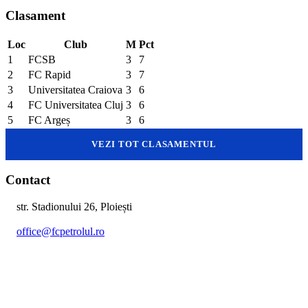
Clasament
Loc
Club
M
Pct
1
FCSB
3
7
2
FC Rapid
3
7
3
Universitatea Craiova
3
6
4
FC Universitatea Cluj
3
6
5
FC Argeș
3
6
VEZI TOT CLASAMENTUL
Contact
str. Stadionului 26, Ploiești
office@fcpetrolul.ro
+40 374 094 849